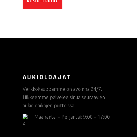
REKISTERÖIDY
AUKIOLOAJAT
Verkkokauppamme on avoinna 24/7.
Liikkeemme palvelee sinua seuraavien
aukioloaikojen puitteissa.
Maanantai – Perjantai: 9:00 – 17:00