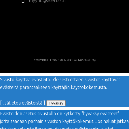
myynti@acerbis.fi
COPYRIGHT 2020 ©
Nakkilan MP-Osat Oy
Sivusto käyttää evästeitä. Yleisesti ottaen sivustot käyttävät
evästeitä parantaakseen käyttäjän käyttökokemusta.
[ lisätietoa evästeistä ]
Hyväksy
Evästeiden asetus sivustolla on kytketty "hyväksy evästeet",
jotta saadaan parhain sivuston käyttökokemus. Jos haluat jatkaa