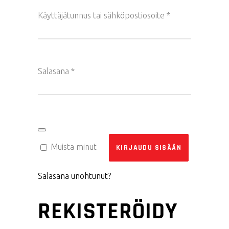
Vaaditaan
Käyttäjätunnus tai sähköpostiosoite
*
Vaaditaan
Salasana
*
Muista minut
KIRJAUDU SISÄÄN
Salasana unohtunut?
REKISTERÖIDY