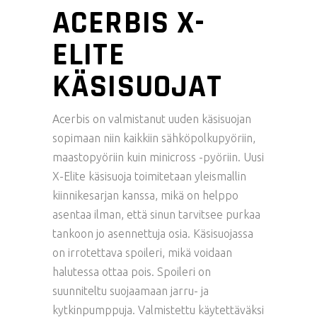
ACERBIS X-
ELITE
KÄSISUOJAT
Acerbis on valmistanut uuden käsisuojan
sopimaan niin kaikkiin sähköpolkupyöriin,
maastopyöriin kuin minicross -pyöriin. Uusi
X-Elite käsisuoja toimitetaan yleismallin
kiinnikesarjan kanssa, mikä on helppo
asentaa ilman, että sinun tarvitsee purkaa
tankoon jo asennettuja osia. Käsisuojassa
on irrotettava spoileri, mikä voidaan
halutessa ottaa pois. Spoileri on
suunniteltu suojaamaan jarru- ja
kytkinpumppuja. Valmistettu käytettäväksi