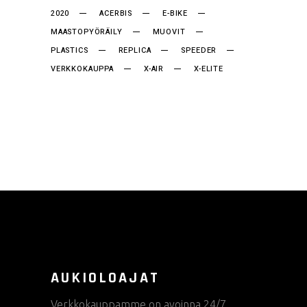
2020
ACERBIS
E-BIKE
MAASTOPYÖRÄILY
MUOVIT
PLASTICS
REPLICA
SPEEDER
VERKKOKAUPPA
X-AIR
X-ELITE
AUKIOLOAJAT
Verkkokauppamme on avoinna 24/7.