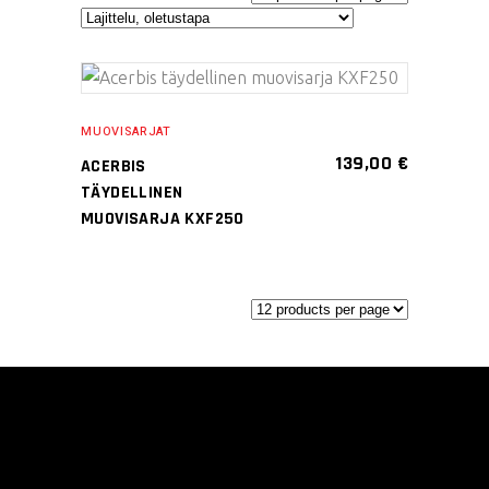
Tällä
VALITSE
tuotteella
MUOVISARJAT
VAIHTOEHDOISTA
on
139,00
€
ACERBIS
useampi
TÄYDELLINEN
muunnelma.
MUOVISARJA KXF250
Voit
tehdä
valinnat
tuotteen
sivulla.