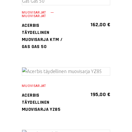
VALITSE
tuotteella
sivulla.
VAIHTOEHDOISTA
MUOVISARJAT
on
MUOVISARJAT
useampi
162,00
€
ACERBIS
muunnelma.
TÄYDELLINEN
Voit
MUOVISARJA KTM /
tehdä
GAS GAS 50
valinnat
tuotteen
sivulla.
Tällä
VALITSE
tuotteella
MUOVISARJAT
VAIHTOEHDOISTA
on
195,00
€
ACERBIS
useampi
TÄYDELLINEN
muunnelma.
MUOVISARJA YZ85
Voit
tehdä