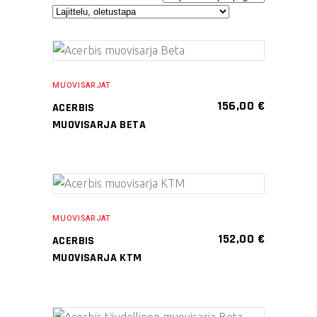
Tällä
VALITSE
tuotteella
MUOVISARJAT
VAIHTOEHDOISTA
on
156,00
€
ACERBIS
useampi
MUOVISARJA BETA
muunnelma.
Voit
tehdä
Tällä
valinnat
VALITSE
tuotteella
tuotteen
MUOVISARJAT
VAIHTOEHDOISTA
on
sivulla.
152,00
€
ACERBIS
useampi
MUOVISARJA KTM
muunnelma.
Voit
tehdä