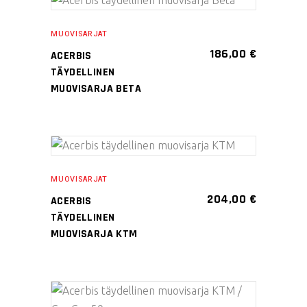
Tällä
valinnat
VALITSE
tuotteella
tuotteen
MUOVISARJAT
VAIHTOEHDOISTA
on
sivulla.
186,00
€
ACERBIS
useampi
TÄYDELLINEN
muunnelma.
MUOVISARJA BETA
Voit
tehdä
valinnat
Tällä
tuotteen
VALITSE
tuotteella
sivulla.
MUOVISARJAT
VAIHTOEHDOISTA
on
204,00
€
ACERBIS
useampi
TÄYDELLINEN
muunnelma.
MUOVISARJA KTM
Voit
tehdä
valinnat
Tällä
tuotteen