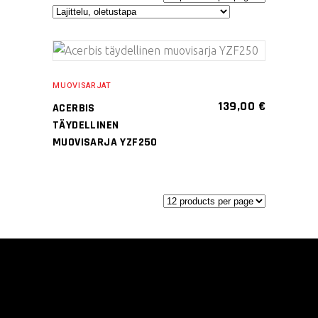
Tällä
VALITSE
tuotteella
MUOVISARJAT
VAIHTOEHDOISTA
on
139,00
€
ACERBIS
useampi
TÄYDELLINEN
muunnelma.
MUOVISARJA YZF250
Voit
tehdä
valinnat
tuotteen
sivulla.