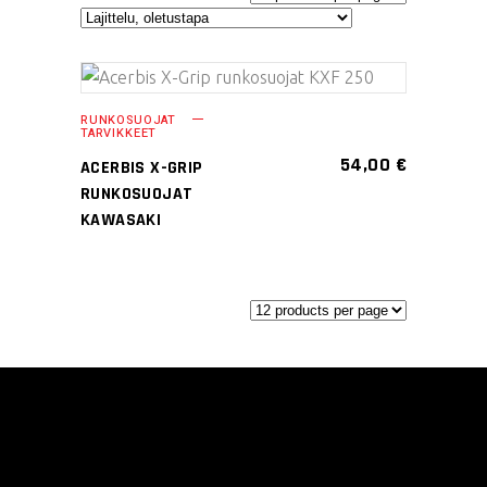
Tällä
VALITSE
RUNKOSUOJAT
tuotteella
TARVIKKEET
VAIHTOEHDOISTA
on
54,00
€
ACERBIS X-GRIP
useampi
RUNKOSUOJAT
muunnelma.
KAWASAKI
Voit
tehdä
valinnat
tuotteen
sivulla.