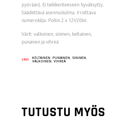
pyörään). Ei tieliikenteeseen hyväksytty.
Säädettävä asennuskulma. Irroittava
numerokilpi. Poltin 2 x 12V20W.
Värit: valkoinen, sininen, keltainen,
punainen ja vihreä
KELTAINEN
,
PUNAINEN
,
SININEN
,
VÄRI
VALKOINEN
,
VIHREÄ
TUTUSTU MYÖS