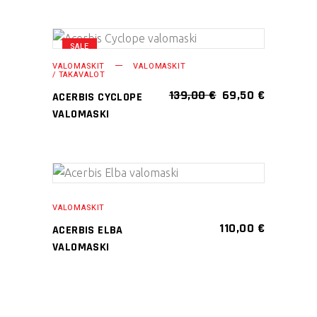
SALE
Tällä
VALITSE
VALOMASKIT
VALOMASKIT
tuotteella
/ TAKAVALOT
VAIHTOEHDOISTA
on
ALKUPERÄINEN
NYKYINE
139,00
€
69,50
€
ACERBIS CYCLOPE
HINTA
HINTA
useampi
VALOMASKI
OLI:
ON:
muunnelma.
139,00 €.
69,50 €.
Voit
tehdä
valinnat
Tällä
VALITSE
tuotteen
tuotteella
VALOMASKIT
VAIHTOEHDOISTA
sivulla.
on
110,00
€
ACERBIS ELBA
useampi
VALOMASKI
muunnelma.
Voit
tehdä