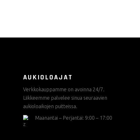
valinnat
tuotteen
sivulla.
AUKIOLOAJAT
Verkkokauppamme on avoinna 24/7.
Liikkeemme palvelee sinua seuraavien
aukioloaikojen puitteissa.
Maanantai – Perjantai: 9:00 – 17:00