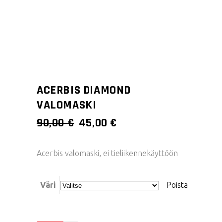
ACERBIS DIAMOND
VALOMASKI
ALKUPERÄINEN
NYKYINEN
90,00
€
45,00
€
HINTA
HINTA
OLI:
ON:
Acerbis valomaski, ei tieliikennekäyttöön
90,00 €.
45,00 €.
Väri
Poista