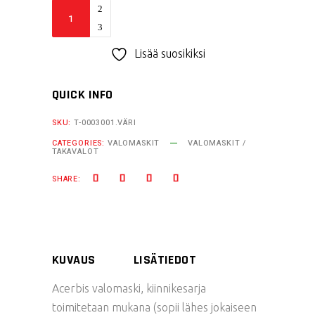
Acerbis
Diamond
valomaski
Lisää suosikiksi
quantity
QUICK INFO
SKU:
T-0003001.VÄRI
CATEGORIES:
VALOMASKIT
VALOMASKIT /
TAKAVALOT
SHARE:
KUVAUS
LISÄTIEDOT
Acerbis valomaski, kiinnikesarja
toimitetaan mukana (sopii lähes jokaiseen