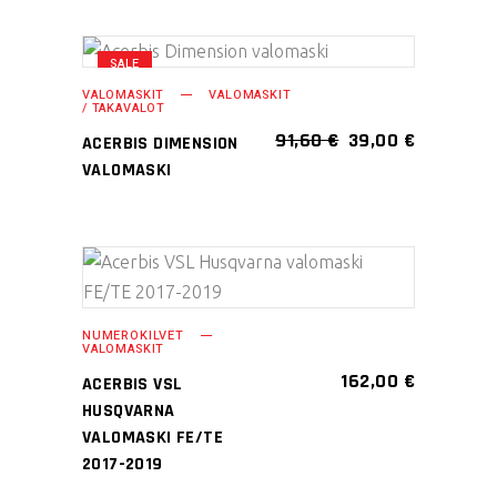
SALE
Tällä
VALITSE
VALOMASKIT
VALOMASKIT
tuotteella
/ TAKAVALOT
VAIHTOEHDOISTA
on
ALKUPERÄINEN
NYKYINE
91,60
€
39,00
€
ACERBIS DIMENSION
HINTA
HINTA
useampi
VALOMASKI
OLI:
ON:
muunnelma.
91,60 €.
39,00 €.
Voit
tehdä
valinnat
LISÄÄ OSTOSKORIIN
tuotteen
NUMEROKILVET
sivulla.
VALOMASKIT
162,00
€
ACERBIS VSL
HUSQVARNA
VALOMASKI FE/TE
2017-2019