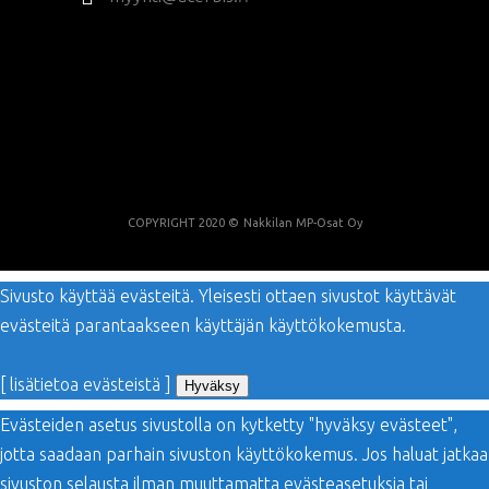
COPYRIGHT 2020 ©
Nakkilan MP-Osat Oy
Sivusto käyttää evästeitä. Yleisesti ottaen sivustot käyttävät
evästeitä parantaakseen käyttäjän käyttökokemusta.
[ lisätietoa evästeistä ]
Hyväksy
Evästeiden asetus sivustolla on kytketty "hyväksy evästeet",
jotta saadaan parhain sivuston käyttökokemus. Jos haluat jatkaa
sivuston selausta ilman muuttamatta evästeasetuksia tai