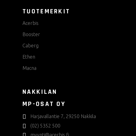
TUOTEMERKIT
Acerbis
Booster
Caberg
Ethen
Macna
NAKKILAN
MP-OSAT OY
Harjavallantie 7, 29250 Nakkila
(02) 5352 500
myynti@acerbis.fi