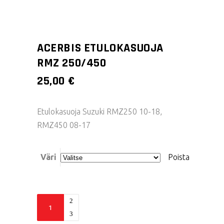
ACERBIS ETULOKASUOJA
RMZ 250/450
25,00
€
Etulokasuoja Suzuki RMZ250 10-18,
RMZ450 08-17
Väri
Poista
Acerbis
etulokasuoja