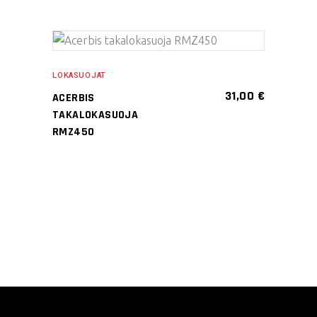
Tällä
VALITSE
tuotteella
LOKASUOJAT
VAIHTOEHDOISTA
on
31,00
€
ACERBIS
useampi
TAKALOKASUOJA
muunnelma.
RMZ450
Voit
tehdä
valinnat
tuotteen
sivulla.