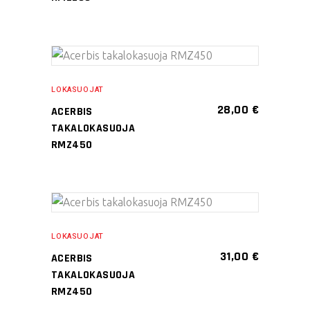
Voit
tehdä
valinnat
Tällä
tuotteen
VALITSE
tuotteella
sivulla.
LOKASUOJAT
VAIHTOEHDOISTA
on
28,00
€
ACERBIS
useampi
TAKALOKASUOJA
muunnelma.
RMZ450
Voit
tehdä
valinnat
tuotteen
LISÄÄ OSTOSKORIIN
sivulla.
LOKASUOJAT
31,00
€
ACERBIS
TAKALOKASUOJA
RMZ450