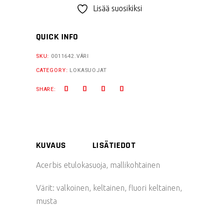
RMZ
Lisää suosikiksi
250/450
quantity
QUICK INFO
SKU:
0011642.VÄRI
CATEGORY:
LOKASUOJAT
SHARE:
KUVAUS
LISÄTIEDOT
Acerbis etulokasuoja, mallikohtainen
Värit: valkoinen, keltainen, fluori keltainen,
musta