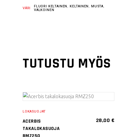
FLUORI KELTAINEN
,
KELTAINEN
,
MUSTA
,
VÄRI
VALKOINEN
TUTUSTU MYÖS
Tällä
VALITSE
tuotteella
LOKASUOJAT
VAIHTOEHDOISTA
on
28,00
€
ACERBIS
useampi
TAKALOKASUOJA
muunnelma.
RMZ250