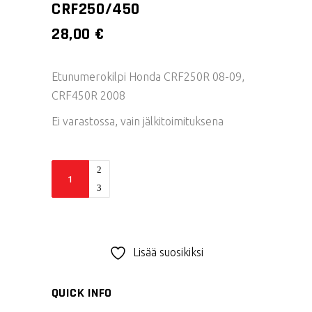
CRF250/450
28,00
€
Etunumerokilpi Honda CRF250R 08-09,
CRF450R 2008
Ei varastossa, vain jälkitoimituksena
Acerbis
etunumerokilpi
CRF250/450
quantity
Lisää suosikiksi
QUICK INFO