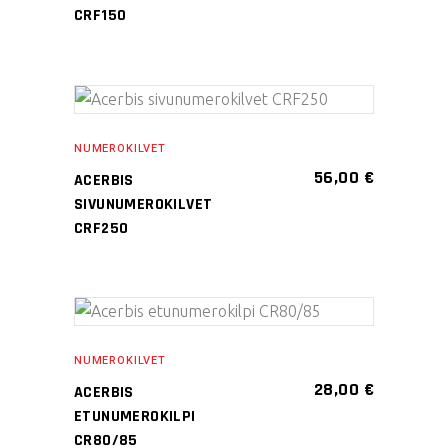
muunnelma.
CRF150
Voit
tehdä
valinnat
Tällä
tuotteen
VALITSE
tuotteella
sivulla.
NUMEROKILVET
VAIHTOEHDOISTA
on
56,00
€
ACERBIS
useampi
SIVUNUMEROKILVET
muunnelma.
CRF250
Voit
tehdä
valinnat
tuotteen
LISÄÄ OSTOSKORIIN
sivulla.
NUMEROKILVET
28,00
€
ACERBIS
ETUNUMEROKILPI
CR80/85