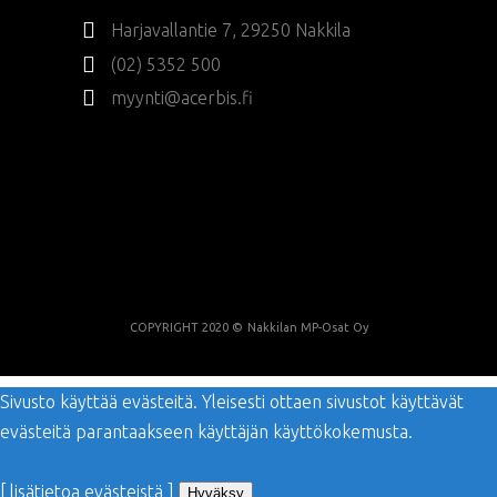
Harjavallantie 7, 29250 Nakkila
(02) 5352 500
myynti@acerbis.fi
COPYRIGHT 2020 ©
Nakkilan MP-Osat Oy
Sivusto käyttää evästeitä. Yleisesti ottaen sivustot käyttävät
evästeitä parantaakseen käyttäjän käyttökokemusta.
[ lisätietoa evästeistä ]
Hyväksy