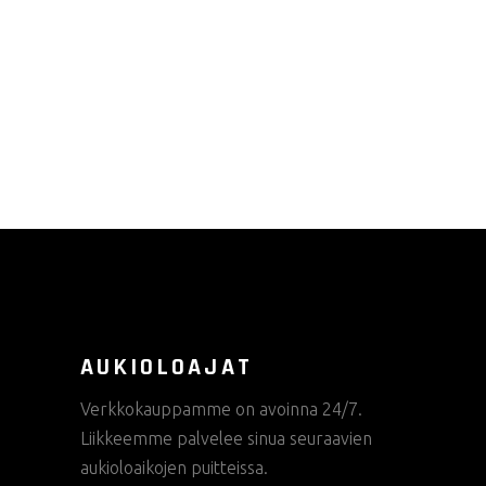
AUKIOLOAJAT
Verkkokauppamme on avoinna 24/7.
Liikkeemme palvelee sinua seuraavien
aukioloaikojen puitteissa.