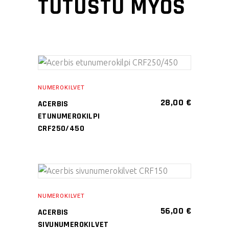
TUTUSTU MYÖS
Tällä
VALITSE
tuotteella
NUMEROKILVET
VAIHTOEHDOISTA
on
28,00
€
ACERBIS
useampi
ETUNUMEROKILPI
muunnelma.
CRF250/450
Voit
tehdä
valinnat
Tällä
tuotteen
VALITSE
tuotteella
sivulla.
NUMEROKILVET
VAIHTOEHDOISTA
on
56,00
€
ACERBIS
useampi
SIVUNUMEROKILVET