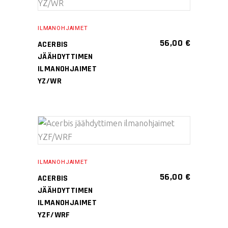
LISÄÄ OSTOSKORIIN
ILMANOHJAIMET
56,00
€
ACERBIS
JÄÄHDYTTIMEN
ILMANOHJAIMET
YZ/WR
Tällä
VALITSE
tuotteella
VAIHTOEHDOISTA
on
ILMANOHJAIMET
useampi
56,00
€
ACERBIS
muunnelma.
JÄÄHDYTTIMEN
Voit
ILMANOHJAIMET
YZF/WRF
tehdä