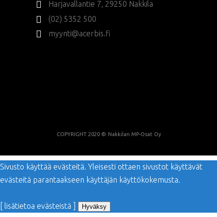
Harjavallantie 7, 29250 Nakkila
(02) 5352 500
myynti@acerbis.fi
COPYRIGHT 2020 ©
Nakkilan MP-Osat Oy
Sivusto käyttää evästeitä. Yleisesti ottaen sivustot käyttävät
evästeitä parantaakseen käyttäjän käyttökokemusta.
[ lisätietoa evästeistä ]
Hyväksy