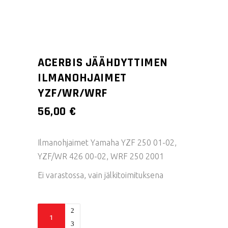
ACERBIS JÄÄHDYTTIMEN
ILMANOHJAIMET
YZF/WR/WRF
56,00
€
Ilmanohjaimet Yamaha YZF 250 01-02,
YZF/WR 426 00-02, WRF 250 2001
Ei varastossa, vain jälkitoimituksena
Acerbis
jäähdyttimen