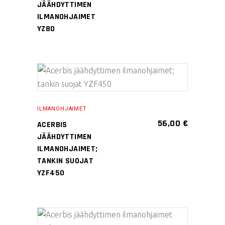
JÄÄHDYTTIMEN
ILMANOHJAIMET
YZ80
Tällä
VALITSE
tuotteella
VAIHTOEHDOISTA
on
ILMANOHJAIMET
useampi
56,00
€
ACERBIS
muunnelma.
JÄÄHDYTTIMEN
Voit
ILMANOHJAIMET;
TANKIN SUOJAT
tehdä
YZF450
valinnat
tuotteen
sivulla.