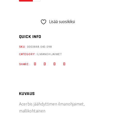
ilmanohjaimet
YZF/WR/WRF
quantity
Lisää suosikiksi
QUICK INFO
SKU:
0003848.040.098
CATEGORY:
ILMANOHJAIMET
SHARE:
KUVAUS
Acerbis jäähdyttimen ilmanohjaimet,
mallikohtainen