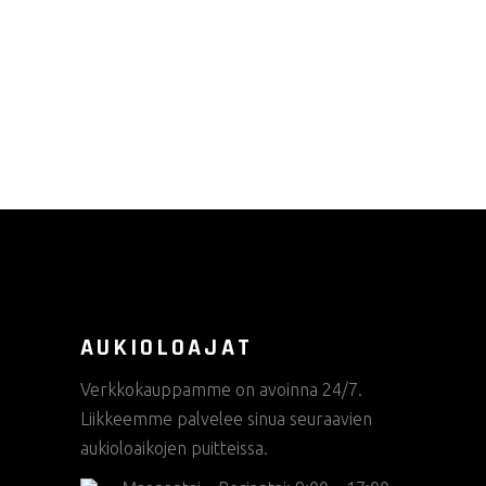
valinnat
tuotteen
sivulla.
AUKIOLOAJAT
Verkkokauppamme on avoinna 24/7.
Liikkeemme palvelee sinua seuraavien
aukioloaikojen puitteissa.