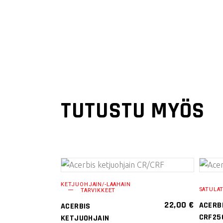
TUTUSTU MYÖS
LISÄÄ
KETJUOHJAIN/-LAAHAIN
SATULA
TARVIKKEET
OSTOSKORIIN
22,00
€
ACERB
ACERBIS
CRF25
KETJUOHJAIN