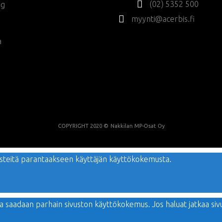
(02) 5352 500
rg
myynti@acerbis.fi
a
COPYRIGHT 2020 ©
Nakkilan MP-Osat Oy
evästeitä parantaakseen käyttäjän käyttökokemusta.
tta saadaan parhain sivuston käyttökokemus. Jos haluat jatkaa si