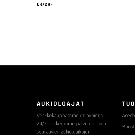
CR/CRF
AUKIOLOAJAT
TUO
Verkkokauppamme on avoinna
Acerb
24/7. Liikkeemme palvelee sinua
Boost
seuraavien aukioloaikojen