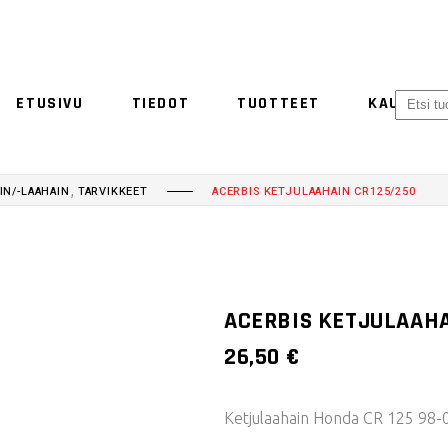
ETUSIVU
TIEDOT
TUOTTEET
KAUPPA
ACERBIS
ETHEN
NO 
,
N/-LAAHAIN
TARVIKKEET
ACERBIS KETJULAAHAIN CR125/250
ACERBIS
ETHEN
ACERBIS KETJULAAHA
26,50
€
Ketjulaahain Honda CR 125 98-