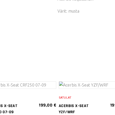
Värit: musta
VALITSE
VALITSE
T
SATULAT
VAIHTOEHDOISTA
VAIHTOEHDOISTA
199,00
€
19
IS X-SEAT
ACERBIS X-SEAT
Tällä
Tällä
0 07-09
YZF/WRF