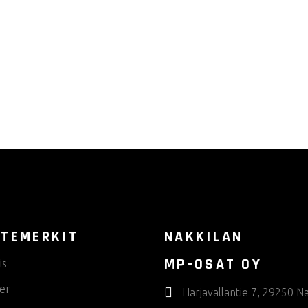
tuotteella
tuotteella
on
on
useampi
useampi
muunnelma.
muunnelma
Voit
Voit
tehdä
tehdä
valinnat
valinnat
tuotteen
tuotteen
sivulla.
sivulla.
TEMERKIT
NAKKILAN
MP-OSAT OY
is
er
Harjavallantie 7, 29250 Na