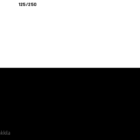
125/250
.
kkila