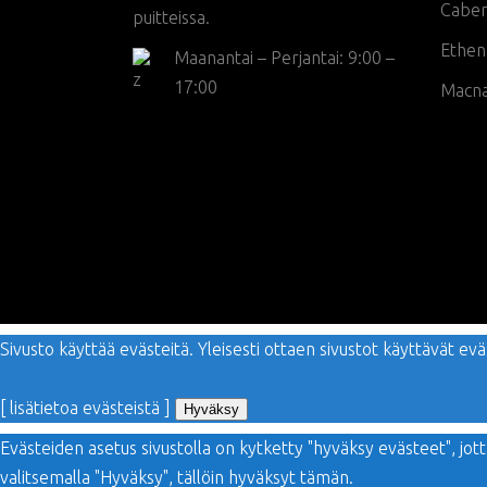
Cabe
puitteissa.
Ethen
Maanantai – Perjantai: 9:00 –
17:00
Macn
Sivusto käyttää evästeitä. Yleisesti ottaen sivustot käyttävät 
[ lisätietoa evästeistä ]
Hyväksy
Evästeiden asetus sivustolla on kytketty "hyväksy evästeet", jo
valitsemalla "Hyväksy", tällöin hyväksyt tämän.