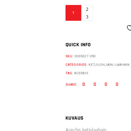
Acerbis
ketjulaahain
CR125/250
quantity
QUICK INFO
SKU:
0005027.090
CATEGORIES:
KETJUOHJAIN/-LAAHAIN
TAG:
ACERBIS
SHARE:
KUVAUS
Acerbis ketjulaahain