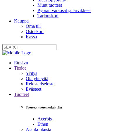
Muut tuotteet
Pyörän varaosat ja tarvikkeet
Tarjouskori
Kauppa
Oma tili
Ostoskori
Kassa
Etusivu
Tiedot
Yritys
Ota yhteyttä
Rekisteriseloste
Evästeet
Tuotteet
Tuotteet tuotemerkeittäin
Acerbis
Ethen
Ajankohtaista