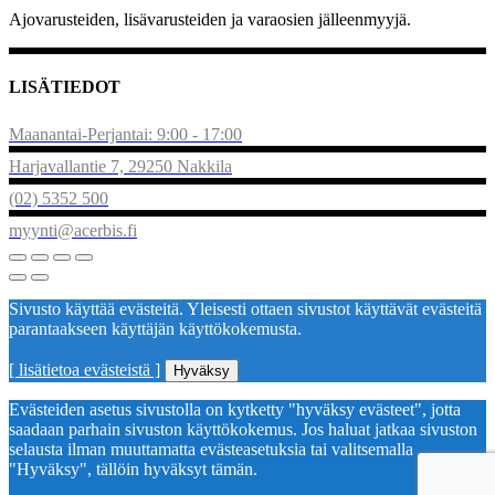
Ajovarusteiden, lisävarusteiden ja varaosien jälleenmyyjä.
LISÄTIEDOT
Maanantai-Perjantai: 9:00 - 17:00
Harjavallantie 7, 29250 Nakkila
(02) 5352 500
myynti@acerbis.fi
Sivusto käyttää evästeitä. Yleisesti ottaen sivustot käyttävät evästeitä
parantaakseen käyttäjän käyttökokemusta.
[ lisätietoa evästeistä ]
Hyväksy
Evästeiden asetus sivustolla on kytketty "hyväksy evästeet", jotta
saadaan parhain sivuston käyttökokemus. Jos haluat jatkaa sivuston
selausta ilman muuttamatta evästeasetuksia tai valitsemalla
"Hyväksy", tällöin hyväksyt tämän.