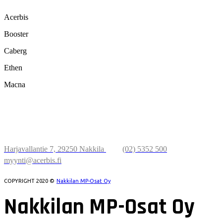
Acerbis
Booster
Caberg
Ethen
Macna
NAKKILAN
MP-OSAT OY
Harjavallantie 7, 29250 Nakkila
(02) 5352 500
myynti@acerbis.fi
COPYRIGHT 2020 ©
Nakkilan MP-Osat Oy
Nakkilan MP-Osat Oy