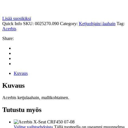
Lisää suosikiksi
Quick Info
SKU:
0025270.090
Category:
Ketjuohjain/-laahain
Tag:
Acerbis
Share:
Kuvaus
Kuvaus
Acerbis ketjulaahain, mallikohtainen.
Tutustu myös
Valitse vaihtoehdoista
Tällä tuotteella on useampi muunnelma.