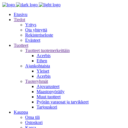
Etusivu
Tiedot
Yritys
Ota yhteyttä
Rekisteriseloste
Evästeet
Tuotteet
Tuotteet tuotemerkeittäin
Acerbis
Ethen
Ajankohtaista
Yleiset
Acerbis
Tuoteryhmät
Ajovarusteet
Maastopyöräily
Muut tuotteet
Pyörän varaosat ja tarvikkeet
Tarjouskori
Kauppa
Oma tili
Ostoskori
Kassa