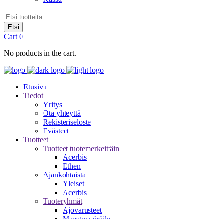
Cart
0
No products in the cart.
Etusivu
Tiedot
Yritys
Ota yhteyttä
Rekisteriseloste
Evästeet
Tuotteet
Tuotteet tuotemerkeittäin
Acerbis
Ethen
Ajankohtaista
Yleiset
Acerbis
Tuoteryhmät
Ajovarusteet
Maastopyöräily