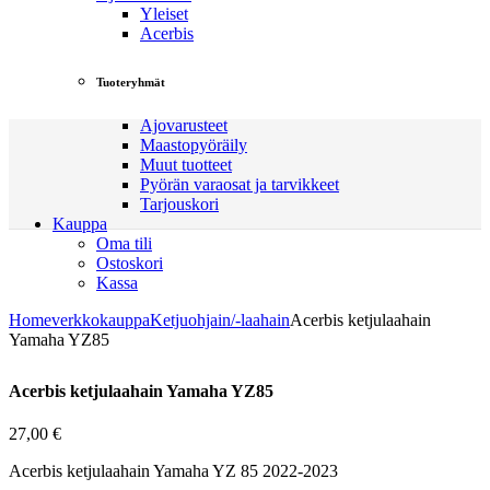
Yleiset
Acerbis
Tuoteryhmät
Ajovarusteet
Maastopyöräily
Muut tuotteet
Pyörän varaosat ja tarvikkeet
Tarjouskori
Kauppa
Oma tili
Ostoskori
Kassa
Home
verkkokauppa
Ketjuohjain/-laahain
Acerbis ketjulaahain
Yamaha YZ85
Acerbis ketjulaahain Yamaha YZ85
27,00
€
Acerbis ketjulaahain Yamaha YZ 85 2022-2023