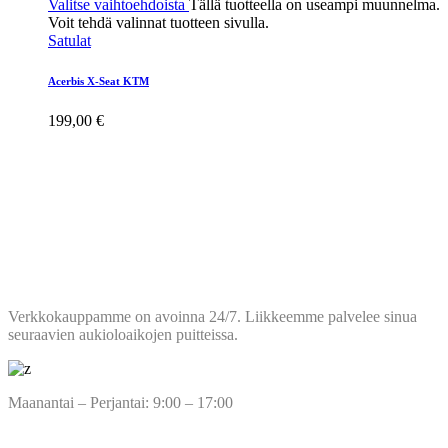
Valitse vaihtoehdoista
Tällä tuotteella on useampi muunnelma.
Voit tehdä valinnat tuotteen sivulla.
Satulat
Acerbis X-Seat KTM
199,00
€
AUKIOLOAJAT
Verkkokauppamme on avoinna 24/7. Liikkeemme palvelee sinua
seuraavien aukioloaikojen puitteissa.
Maanantai – Perjantai: 9:00 – 17:00
TUOTEMERKIT