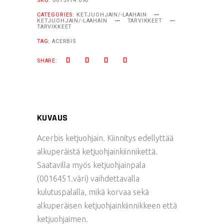
SKU:
0015914.090
CATEGORIES:
KETJUOHJAIN/-LAAHAIN
KETJUOHJAIN/-LAAHAIN
TARVIKKEET
TARVIKKEET
TAG:
ACERBIS
SHARE:
KUVAUS
Acerbis ketjuohjain. Kiinnitys edellyttää
alkuperäistä ketjuohjainkiinnikettä.
Saatavilla myös ketjuohjainpala
(0016451.väri) vaihdettavalla
kulutuspalalla, mikä korvaa sekä
alkuperäisen ketjuohjainkiinnikkeen että
ketjuohjaimen.