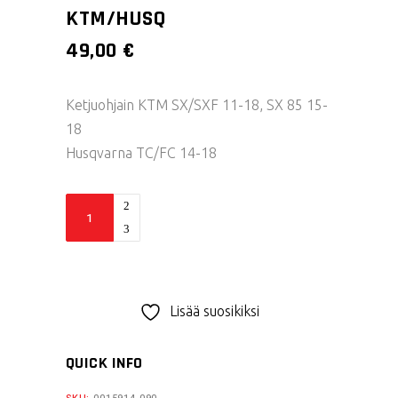
KTM/HUSQ
49,00
€
Ketjuohjain KTM SX/SXF 11-18, SX 85 15-
18
Husqvarna TC/FC 14-18
Acerbis
ketjuohjain
KTM/HUSQ
quantity
Lisää suosikiksi
QUICK INFO