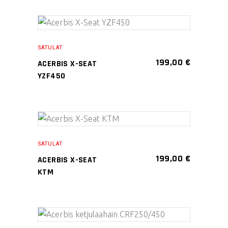
Tällä
VALITSE
tuotteella
SATULAT
VAIHTOEHDOISTA
on
199,00
€
ACERBIS X-SEAT
useampi
YZF450
muunnelma.
Voit
tehdä
Tällä
valinnat
VALITSE
tuotteella
tuotteen
SATULAT
VAIHTOEHDOISTA
on
sivulla.
199,00
€
ACERBIS X-SEAT
useampi
KTM
muunnelma.
Voit
tehdä
Tällä
valinnat