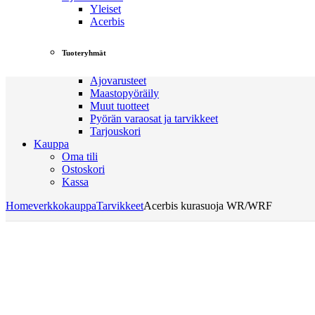
Yleiset
Acerbis
Tuoteryhmät
Ajovarusteet
Maastopyöräily
Muut tuotteet
Pyörän varaosat ja tarvikkeet
Tarjouskori
Kauppa
Oma tili
Ostoskori
Kassa
Home
verkkokauppa
Tarvikkeet
Acerbis kurasuoja WR/WRF