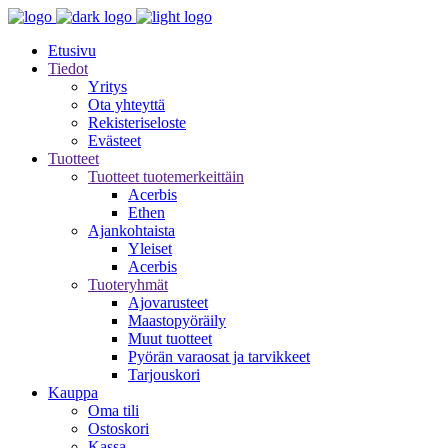
Etusivu
Tiedot
Yritys
Ota yhteyttä
Rekisteriseloste
Evästeet
Tuotteet
Tuotteet tuotemerkeittäin
Acerbis
Ethen
Ajankohtaista
Yleiset
Acerbis
Tuoteryhmät
Ajovarusteet
Maastopyöräily
Muut tuotteet
Pyörän varaosat ja tarvikkeet
Tarjouskori
Kauppa
Oma tili
Ostoskori
Kassa