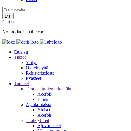
Cart
0
No products in the cart.
Etusivu
Tiedot
Yritys
Ota yhteyttä
Rekisteriseloste
Evästeet
Tuotteet
Tuotteet tuotemerkeittäin
Acerbis
Ethen
Ajankohtaista
Yleiset
Acerbis
Tuoteryhmät
Ajovarusteet
Maastopyöräily