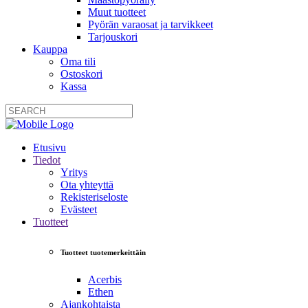
Muut tuotteet
Pyörän varaosat ja tarvikkeet
Tarjouskori
Kauppa
Oma tili
Ostoskori
Kassa
Etusivu
Tiedot
Yritys
Ota yhteyttä
Rekisteriseloste
Evästeet
Tuotteet
Tuotteet tuotemerkeittäin
Acerbis
Ethen
Ajankohtaista