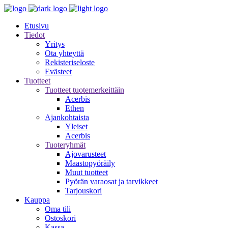
Etusivu
Tiedot
Yritys
Ota yhteyttä
Rekisteriseloste
Evästeet
Tuotteet
Tuotteet tuotemerkeittäin
Acerbis
Ethen
Ajankohtaista
Yleiset
Acerbis
Tuoteryhmät
Ajovarusteet
Maastopyöräily
Muut tuotteet
Pyörän varaosat ja tarvikkeet
Tarjouskori
Kauppa
Oma tili
Ostoskori
Kassa