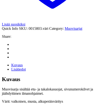
Lisää suosikiksi
Quick Info
SKU:
0015803.väri
Category:
Muovisarjat
Share:
Kuvaus
Lisätiedot
Kuvaus
Muovisarja sisältää etu- ja takalokasuojat, sivunumerokilvet ja
jäähdyttimen ilmanohjaimet.
Värit: valkoinen, musta, alkuperäisväritys