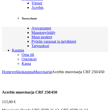
Yleiset
Acerbis
Tuoteryhmät
Ajovarusteet
Maastopyöräily
Muut tuotteet
Pyörän varaosat ja tarvikkeet
Tarjouskori
Kauppa
Oma tili
Ostoskori
Kassa
Home
verkkokauppa
Muovisarjat
Acerbis muovisarja CRF 250/450
Acerbis muovisarja CRF 250/450
115,00
€