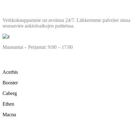
AUKIOLOAJAT
Verkkokauppamme on avoinna 24/7. Liikkeemme palvelee sinua
seuraavien aukioloaikojen puitteissa.
Maanantai – Perjantai: 9:00 – 17:00
TUOTEMERKIT
Acerbis
Booster
Caberg
Ethen
Macna
NAKKILAN