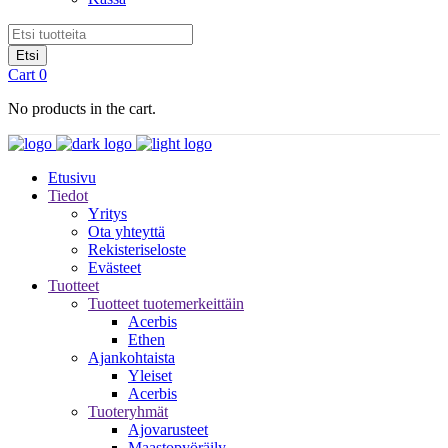
Cart
0
No products in the cart.
Etusivu
Tiedot
Yritys
Ota yhteyttä
Rekisteriseloste
Evästeet
Tuotteet
Tuotteet tuotemerkeittäin
Acerbis
Ethen
Ajankohtaista
Yleiset
Acerbis
Tuoteryhmät
Ajovarusteet
Maastopyöräily