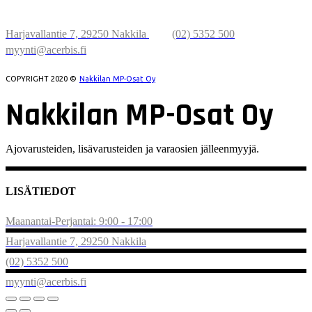
MP-OSAT OY
Harjavallantie 7, 29250 Nakkila
(02) 5352 500
myynti@acerbis.fi
COPYRIGHT 2020 ©
Nakkilan MP-Osat Oy
Nakkilan MP-Osat Oy
Ajovarusteiden, lisävarusteiden ja varaosien jälleenmyyjä.
LISÄTIEDOT
Maanantai-Perjantai: 9:00 - 17:00
Harjavallantie 7, 29250 Nakkila
(02) 5352 500
myynti@acerbis.fi