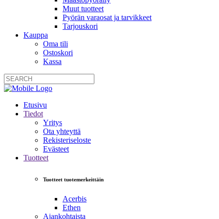
Muut tuotteet
Pyörän varaosat ja tarvikkeet
Tarjouskori
Kauppa
Oma tili
Ostoskori
Kassa
Etusivu
Tiedot
Yritys
Ota yhteyttä
Rekisteriseloste
Evästeet
Tuotteet
Tuotteet tuotemerkeittäin
Acerbis
Ethen
Ajankohtaista