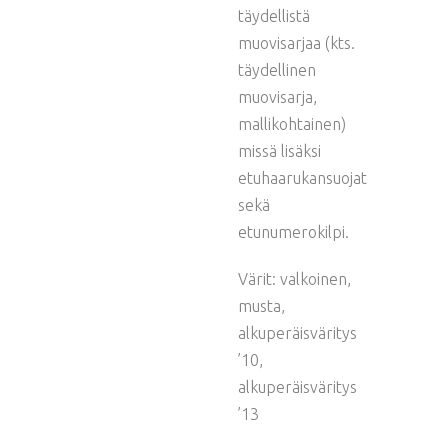
täydellistä
muovisarjaa (kts.
täydellinen
muovisarja,
mallikohtainen)
missä lisäksi
etuhaarukansuojat
sekä
etunumerokilpi.
Värit: valkoinen,
musta,
alkuperäisväritys
’10,
alkuperäisväritys
’13