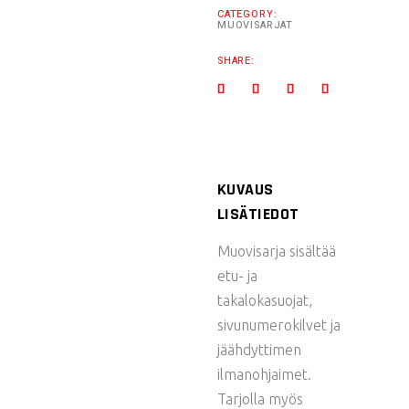
CATEGORY:
MUOVISARJAT
SHARE:
KUVAUS
LISÄTIEDOT
Muovisarja sisältää
etu- ja
takalokasuojat,
sivunumerokilvet ja
jäähdyttimen
ilmanohjaimet.
Tarjolla myös