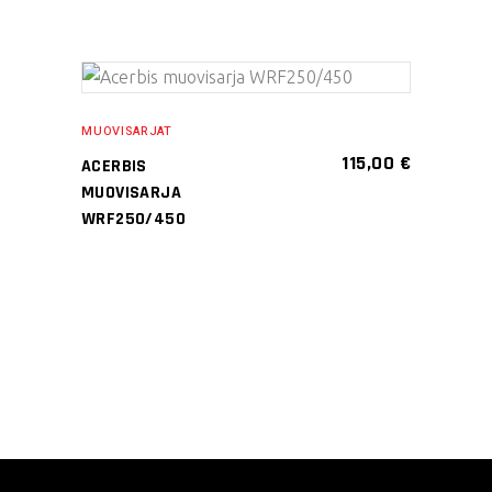
Voit
tehdä
valinnat
tuotteen
LISÄÄ
sivulla.
MUOVISARJAT
OSTOSKORIIN
115,00
€
ACERBIS
MUOVISARJA
WRF250/450