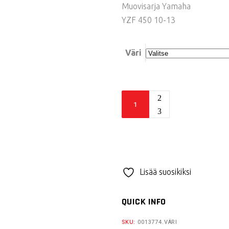
Muovisarja Yamaha
YZF 450 10-13
Väri
Acerbis
muovisarja
YZF450
quantity
Lisää suosikiksi
QUICK INFO
SKU:
0013774.VÄRI