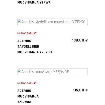
MUOVISARJA YZ/WR
Tällä
VALITSE
tuotteella
MUOVISARJAT
VAIHTOEHDOISTA
on
139,00
€
ACERBIS
useampi
TÄYDELLINEN
muunnelma.
MUOVISARJA YZF250
Voit
tehdä
valinnat
Tällä
tuotteen
VALITSE
tuotteella
sivulla.
MUOVISARJAT
VAIHTOEHDOISTA
on
115,00
€
ACERBIS
useampi
MUOVISARJA
muunnelma.
YZF/WRF