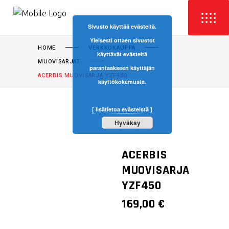
Sivusto käyttää evästeitä.
Yleisesti ottaen sivustot
HOME
VERKKOKAUPPA
käyttävät evästeitä
MUOVISARJAT
parantaakseen käyttäjän
ACERBIS MUOVISARJA YZF450
käyttökokemusta.
[ lisätietoa evästeistä ]
Hyväksy
ACERBIS
MUOVISARJA
YZF450
169,00
€