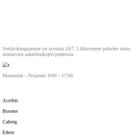
tuotteen
sivulla.
AUKIOLOAJAT
Verkkokauppamme on avoinna 24/7. Liikkeemme palvelee sinua
seuraavien aukioloaikojen puitteissa.
Maanantai – Perjantai: 9:00 – 17:00
TUOTEMERKIT
Acerbis
Booster
Caberg
Ethen