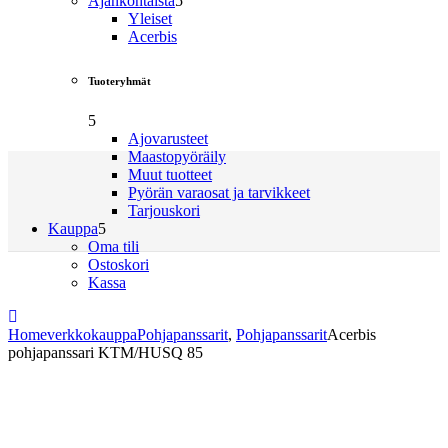
Ajankohtaista
Yleiset
Acerbis
Tuoteryhmät
Ajovarusteet
Maastopyöräily
Muut tuotteet
Pyörän varaosat ja tarvikkeet
Tarjouskori
Kauppa
Oma tili
Ostoskori
Kassa
Home
verkkokauppa
Pohjapanssarit
,
Pohjapanssarit
Acerbis
pohjapanssari KTM/HUSQ 85