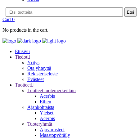
Cart
0
No products in the cart.
Etusivu
Tiedot
Yritys
Ota yhteyttä
Rekisteriseloste
Evästeet
Tuotteet
Tuotteet tuotemerkeittäin
Acerbis
Ethen
Ajankohtaista
Yleiset
Acerbis
Tuoteryhmät
Ajovarusteet
Maastopyöräily