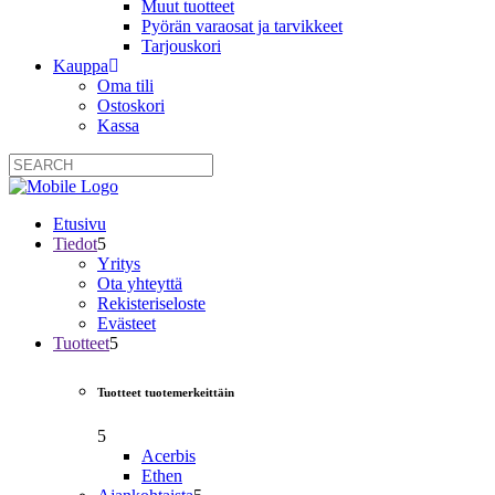
Muut tuotteet
Pyörän varaosat ja tarvikkeet
Tarjouskori
Kauppa
Oma tili
Ostoskori
Kassa
Etusivu
Tiedot
Yritys
Ota yhteyttä
Rekisteriseloste
Evästeet
Tuotteet
Tuotteet tuotemerkeittäin
Acerbis
Ethen