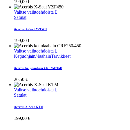
199,00
€
tehdä
valinnat
Tällä
Valitse vaihtoehdoista
tuotteen
tuotteella
Satulat
sivulla.
on
useampi
Acerbis X-Seat YZF450
muunnelma.
Voit
199,00
€
tehdä
valinnat
Tällä
Valitse vaihtoehdoista
tuotteen
tuotteella
Ketjuohjain/-laahain
Tarvikkeet
sivulla.
on
useampi
Acerbis ketjulaahain CRF250/450
muunnelma.
Voit
26,50
€
tehdä
valinnat
Tällä
Valitse vaihtoehdoista
tuotteen
tuotteella
Satulat
sivulla.
on
useampi
Acerbis X-Seat KTM
muunnelma.
Voit
199,00
€
tehdä
valinnat