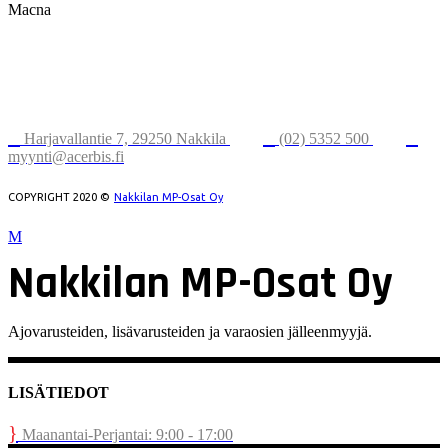
Macna
NAKKILAN
MP-OSAT OY
Harjavallantie 7, 29250 Nakkila
(02) 5352 500
myynti@acerbis.fi
COPYRIGHT 2020 ©
Nakkilan MP-Osat Oy
Nakkilan MP-Osat Oy
Ajovarusteiden, lisävarusteiden ja varaosien jälleenmyyjä.
LISÄTIEDOT
Maanantai-Perjantai: 9:00 - 17:00