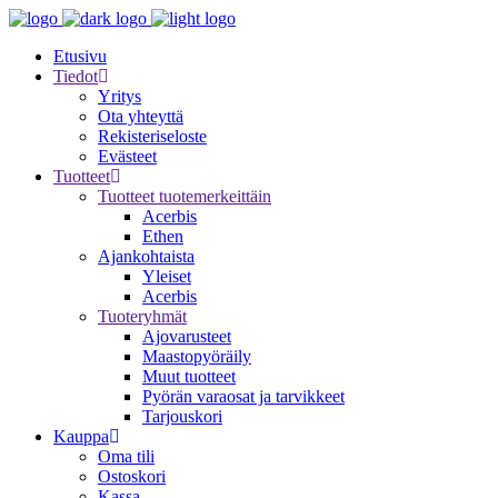
Etusivu
Tiedot
Yritys
Ota yhteyttä
Rekisteriseloste
Evästeet
Tuotteet
Tuotteet tuotemerkeittäin
Acerbis
Ethen
Ajankohtaista
Yleiset
Acerbis
Tuoteryhmät
Ajovarusteet
Maastopyöräily
Muut tuotteet
Pyörän varaosat ja tarvikkeet
Tarjouskori
Kauppa
Oma tili
Ostoskori
Kassa