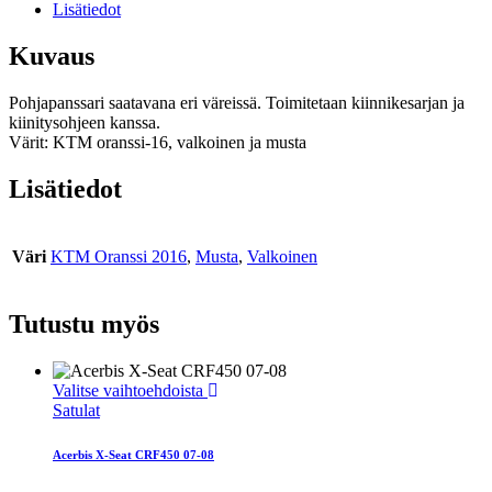
Lisätiedot
Kuvaus
Pohjapanssari saatavana eri väreissä. Toimitetaan kiinnikesarjan ja
kiinitysohjeen kanssa.
Värit: KTM oranssi-16, valkoinen ja musta
Lisätiedot
Väri
KTM Oranssi 2016
,
Musta
,
Valkoinen
Tutustu myös
Tällä
Valitse vaihtoehdoista
tuotteella
Satulat
on
useampi
Acerbis X-Seat CRF450 07-08
muunnelma.
Voit