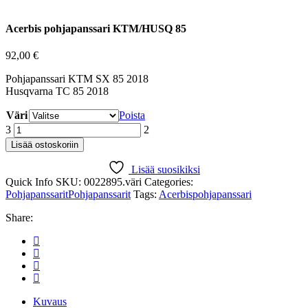
Acerbis pohjapanssari KTM/HUSQ 85
92,00
€
Pohjapanssari KTM SX 85 2018
Husqvarna TC 85 2018
Väri
Poista
Acerbis
pohjapanssari
Lisää ostoskoriin
KTM/HUSQ
85
Lisää suosikiksi
quantity
Quick Info
SKU:
0022895.väri
Categories:
Pohjapanssarit
Pohjapanssarit
Tags:
Acerbis
pohjapanssari
Share:
Kuvaus