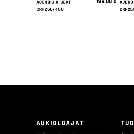
199,00
€
ACERBIS X-SEAT
ACERB
Tällä
CRF250/450
CRF25
tuotteella
on
useampi
muunnelma.
Voit
tehdä
valinnat
tuotteen
sivulla.
AUKIOLOAJAT
TUO