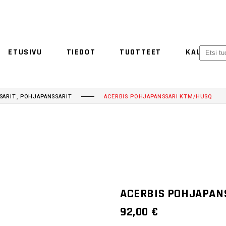
ETUSIVU
TIEDOT
TUOTTEET
KAUPPA
ACERBIS
ETHEN
NO 
,
SARIT
POHJAPANSSARIT
ACERBIS POHJAPANSSARI KTM/HUSQ
ACERBIS
ETHEN
ACERBIS POHJAPAN
92,00
€