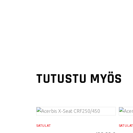
TUTUSTU MYÖS
VALITSE
SATULAT
SATULA
VAIHTOEHDOISTA