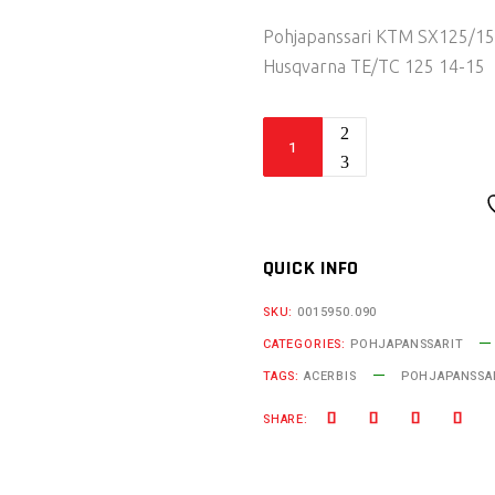
Pohjapanssari KTM SX125/15
Husqvarna TE/TC 125 14-15
Acerbis
pohjapanssari
KTM/HUSQ
quantity
QUICK INFO
SKU:
0015950.090
CATEGORIES:
POHJAPANSSARIT
TAGS:
ACERBIS
POHJAPANSSA
SHARE: