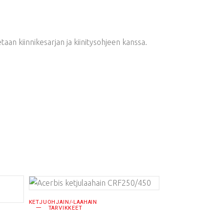
taan kiinnikesarjan ja kiinitysohjeen kanssa.
VALITSE
KETJUOHJAIN/-LAAHAIN
TARVIKKEET
VAIHTOEHDOISTA