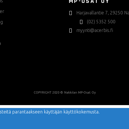
MP-OSAT OY
is
er
Harjavallantie 7, 29250 Na
(02) 5352 500
rg
myynti@acerbis.fi
a
COPYRIGHT 2020 ©
Nakkilan MP-Osat Oy
evästeitä parantaakseen käyttäjän käyttökokemusta.