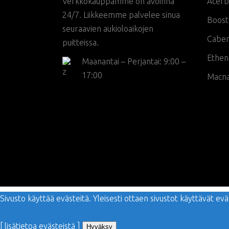
Verkkokauppamme on avoinna
Acerb
24/7. Liikkeemme palvelee sinua
Boost
seuraavien aukioloaikojen
Cabe
puitteissa.
Ethen
Maanantai – Perjantai: 9:00 –
17:00
Macn
Sivusto käyttää evästeitä. Yleisesti ottaen sivustot käyttävät 
[ lisätietoa evästeistä ]
Hyväksy