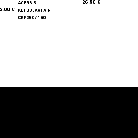
26,50
€
ACERBIS
Tällä
2,00
€
KETJULAAHAIN
tuotteella
CRF250/450
on
useampi
.
muunnelma.
Voit
tehdä
valinnat
tuotteen
sivulla.