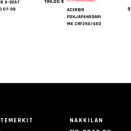
199,00
€
POHJAPANSSARIT
IS X-SEAT
Tällä
Tällä
9
0 07-09
ACERBIS
tuotteella
tuotteella
POHJAPANSSARI
on
on
MX CRF250/450
useampi
useampi
muunnelma
muunnelma.
Voit
Voit
tehdä
tehdä
valinnat
valinnat
tuotteen
tuotteen
sivulla.
sivulla.
TEMERKIT
NAKKILAN