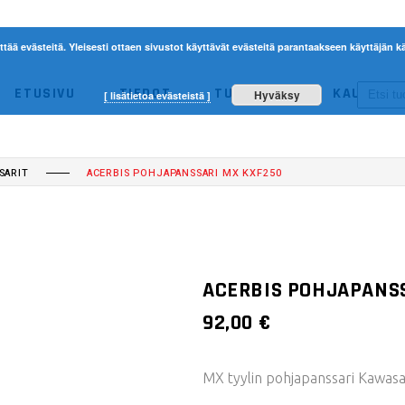
ttää evästeitä. Yleisesti ottaen sivustot käyttävät evästeitä parantaakseen käyttäjän
ETUSIVU
TIEDOT
TUOTTEET
KAUPPA
Hyväksy
[ lisätietoa evästeistä ]
ACERBIS
ETHEN
NO 
SARIT
ACERBIS POHJAPANSSARI MX KXF250
ACERBIS
ETHEN
ACERBIS POHJAPANS
92,00
€
MX tyylin pohjapanssari Kawas