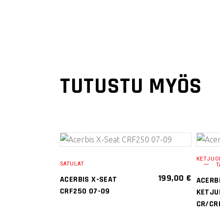
TUTUSTU MYÖS
VALITSE
KETJUO
SATULAT
T
VAIHTOEHDOISTA
199,00
€
ACERBIS X-SEAT
ACERB
Tällä
CRF250 07-09
KETJU
tuotteella
CR/CR
on