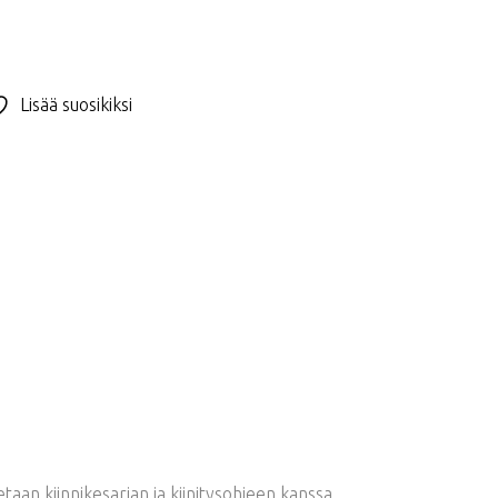
Lisää suosikiksi
taan kiinnikesarjan ja kiinitysohjeen kanssa.