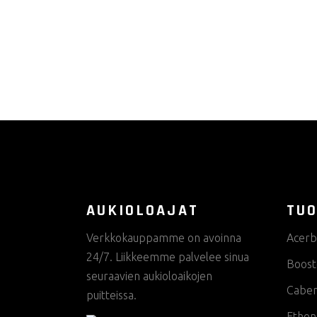
useampi
muunnelma.
Voit
tehdä
valinnat
tuotteen
sivulla.
AUKIOLOAJAT
TUO
Verkkokauppamme on avoinna
Acerb
24/7. Liikkeemme palvelee sinua
Boost
seuraavien aukioloaikojen
Cabe
puitteissa.
Ethen