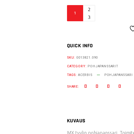
Acerbis
pohjapanssari
MX
KXF250
quantity
QUICK INFO
SKU:
0013821.090
CATEGORY:
POHJAPANSSARIT
TAGS:
ACERBIS
POHJAPANSSARI
SHARE:
KUVAUS
MX tyylin pohjapanssari. Toimite