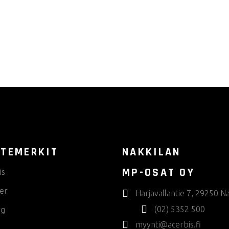
useampi
muunnelma
Voit
tehdä
valinnat
tuotteen
sivulla.
TEMERKIT
NAKKILAN
MP-OSAT OY
is
er
Harjavallantie 7, 29250 Na
(02) 5352 500
rg
myynti@acerbis.fi