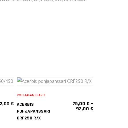
VALITSE
POHJAPANSSARIT
VAIHTOEHDOISTA
2,00
€
75,00
€
–
ACERBIS
HINTALUOKKA:
92,00
€
Tällä
POHJAPANSSARI
75,00 €
tuotteella
CRF250 R/X
-
92,00 €
on