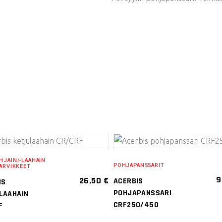
LISÄÄ
VALITSE
HJAIN/-LAAHAIN
POHJAPANSSARIT
ARVIKKEET
OSTOSKORIIN
VAIHTOEHDOISTA
9
26,50
€
ACERBIS
IS
Tällä
POHJAPANSSARI
LAAHAIN
tuotteella
CRF250/450
F
on