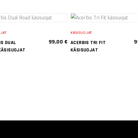
VALITSE
VALITSE
OJAT
KÄSISUOJAT
VAIHTOEHDOISTA
VAIHTOEHDOISTA
99,00
€
9
IS DUAL
ACERBIS TRI FIT
Tällä
Tällä
KÄSISUOJAT
KÄSISUOJAT
tuotteella
tuotteella
on
on
useampi
useampi
muunnelma.
muunnelma
Voit
Voit
tehdä
tehdä
valinnat
valinnat
tuotteen
tuotteen
sivulla.
sivulla.