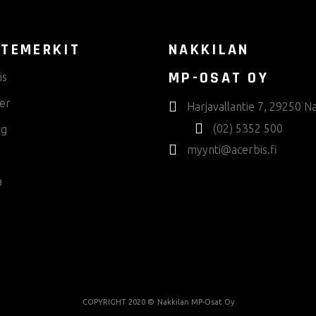
TEMERKIT
NAKKILAN
MP-OSAT OY
is
er
Harjavallantie 7, 29250 Na
(02) 5352 500
rg
myynti@acerbis.fi
a
COPYRIGHT 2020 ©
Nakkilan MP-Osat Oy