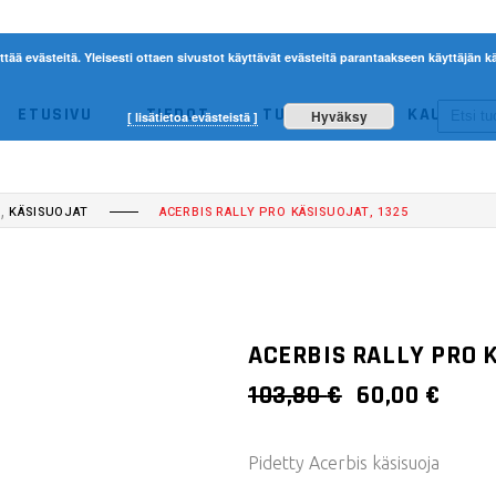
ttää evästeitä. Yleisesti ottaen sivustot käyttävät evästeitä parantaakseen käyttäjän
ETUSIVU
TIEDOT
TUOTTEET
KAUPPA
Hyväksy
[ lisätietoa evästeistä ]
ACERBIS
ETHEN
NO 
,
T
KÄSISUOJAT
ACERBIS RALLY PRO KÄSISUOJAT, 1325
ACERBIS
ETHEN
ACERBIS RALLY PRO K
ALKUPERÄI
NYK
103,80
€
60,00
€
HINTA
HIN
OLI:
ON:
Pidetty Acerbis käsisuoja
103,80 €.
60,00