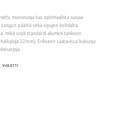
ettu muovisuoja tuo optimaalista suojaa
nitys tangon päästä sekä vipujen kohdalta.
a, mikä sopii standardi alumiini tankoon
ohalkaisija 22mm). Erikseen saatavissa lisäsuoja
ikesarjoja.
N
,
VIOLETTI