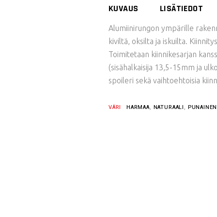
KUVAUS
LISÄTIEDOT
Alumiinirungon ympärille rakenn
kiviltä, oksilta ja iskuilta. Kiin
Toimitetaan kiinnikesarjan kanss
(sisähalkaisija 13,5-15mm ja ulk
spoileri sekä vaihtoehtoisia kiinn
VÄRI
HARMAA
,
NATURAALI
,
PUNAINE