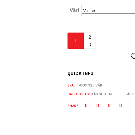
Väri
Acerbis
Rally
Pro
käsisuojat,
1325
QUICK INFO
quantity
SKU:
T-0001325.VÄRI
CATEGORIES:
KÄSISUOJAT
KÄSI
SHARE: