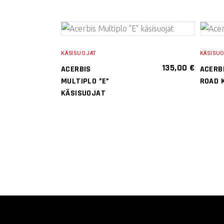
VALITSE
KÄSISUOJAT
KÄSISU
VAIHTOEHDOISTA
135,00
€
ACERBIS
ACERB
Tällä
MULTIPLO ”E”
ROAD 
tuotteella
KÄSISUOJAT
on
useampi
muunnelma.
Voit
tehdä
valinnat
tuotteen
sivulla.