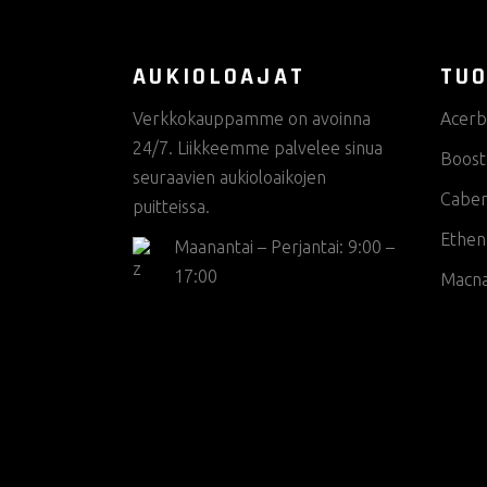
AUKIOLOAJAT
TUO
Verkkokauppamme on avoinna
Acerb
24/7. Liikkeemme palvelee sinua
Boost
seuraavien aukioloaikojen
Cabe
puitteissa.
Ethen
Maanantai – Perjantai: 9:00 –
17:00
Macn