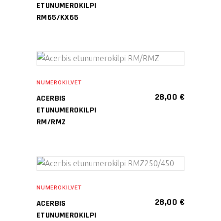
ETUNUMEROKILPI
RM65/KX65
Tällä
VALITSE
tuotteella
NUMEROKILVET
VAIHTOEHDOISTA
on
28,00
€
ACERBIS
useampi
ETUNUMEROKILPI
muunnelma.
RM/RMZ
Voit
tehdä
valinnat
Tällä
tuotteen
VALITSE
tuotteella
sivulla.
NUMEROKILVET
VAIHTOEHDOISTA
on
28,00
€
ACERBIS
useampi
ETUNUMEROKILPI