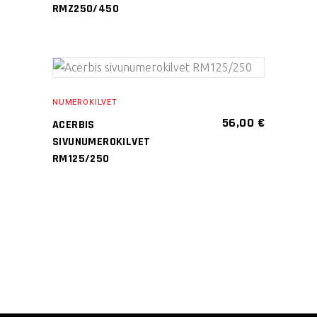
muunnelma.
RMZ250/450
Voit
tehdä
valinnat
tuotteen
LISÄÄ OSTOSKORIIN
sivulla.
NUMEROKILVET
56,00
€
ACERBIS
SIVUNUMEROKILVET
RM125/250