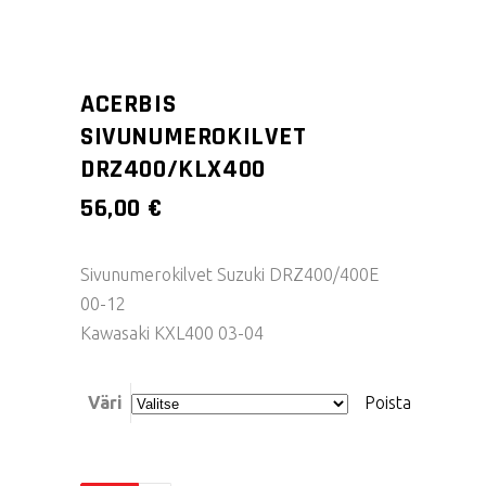
ACERBIS
SIVUNUMEROKILVET
DRZ400/KLX400
56,00
€
Sivunumerokilvet Suzuki DRZ400/400E
00-12
Kawasaki KXL400 03-04
Väri
Poista