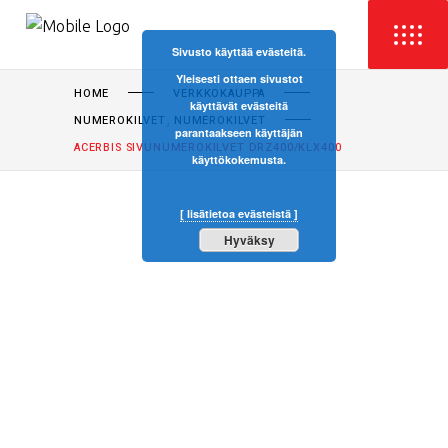
Sivusto käyttää evästeitä.
Yleisesti ottaen sivustot
HOME
VERKKOKAUPPA
käyttävät evästeitä
,
NUMEROKILVET
NUMEROKILVET
parantaakseen käyttäjän
ACERBIS SIVUNUMEROKILVET DRZ400/KLX400
käyttökokemusta.
[ lisätietoa evästeistä ]
Hyväksy