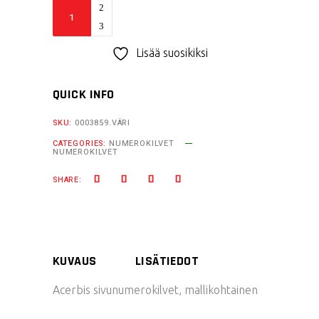
Acerbis
sivunumerokilvet
DRZ400/KLX400
Lisää suosikiksi
quantity
QUICK INFO
SKU:
0003859.VÄRI
CATEGORIES:
NUMEROKILVET
NUMEROKILVET
SHARE:
KUVAUS
LISÄTIEDOT
Acerbis sivunumerokilvet, mallikohtainen