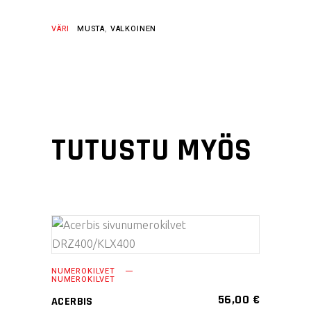
VÄRI
MUSTA
,
VALKOINEN
TUTUSTU MYÖS
Tällä
VALITSE
tuotteella
VAIHTOEHDOISTA
NUMEROKILVET
on
NUMEROKILVET
useampi
56,00
€
ACERBIS