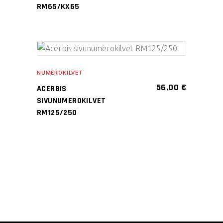
muunnelma.
RM65/KX65
Voit
tehdä
valinnat
tuotteen
LISÄÄ OSTOSKORIIN
sivulla.
NUMEROKILVET
56,00
€
ACERBIS
SIVUNUMEROKILVET
RM125/250