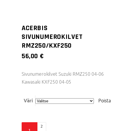
ACERBIS
SIVUNUMEROKILVET
RMZ250/KXF250
56,00
€
Sivunumerokilvet Suzuki RMZ250 04-06
Kawasaki KXF250 04-05
Väri
Poista
Acerbis