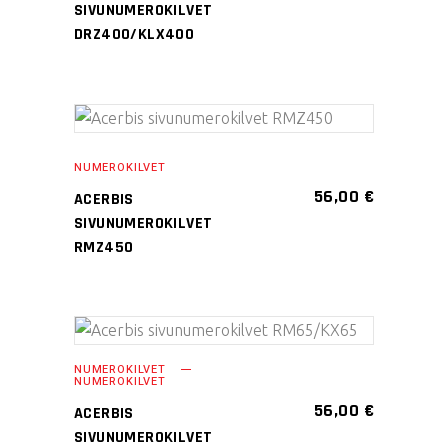
muunnelma.
SIVUNUMEROKILVET
Voit
DRZ400/KLX400
tehdä
valinnat
tuotteen
Tällä
sivulla.
VALITSE
tuotteella
NUMEROKILVET
VAIHTOEHDOISTA
on
56,00
€
ACERBIS
useampi
SIVUNUMEROKILVET
muunnelma.
RMZ450
Voit
tehdä
valinnat
Tällä
tuotteen
VALITSE
NUMEROKILVET
tuotteella
sivulla.
NUMEROKILVET
VAIHTOEHDOISTA
on
56,00
€
ACERBIS
useampi
SIVUNUMEROKILVET