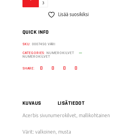
sivunumerokilvet
RMZ250/KXF250
Lisää suosikiksi
quantity
QUICK INFO
SKU:
0007450.VÄRI
CATEGORIES:
NUMEROKILVET
NUMEROKILVET
SHARE:
KUVAUS
LISÄTIEDOT
Acerbis sivunumerokilvet, mallikohtainen
Värit: valkoinen, musta