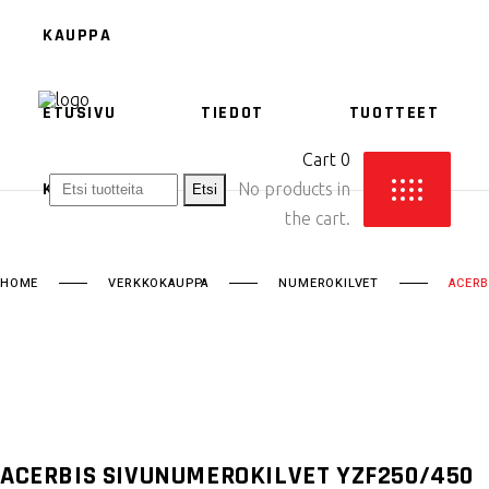
KAUPPA
ETUSIVU
TIEDOT
TUOTTEET
ACERBIS
Cart
0
ETHEN
KAUPPA
No products in
the cart.
HOME
VERKKOKAUPPA
NUMEROKILVET
ACERB
ACERBIS
ETHEN
ACERBIS SIVUNUMEROKILVET YZF250/450