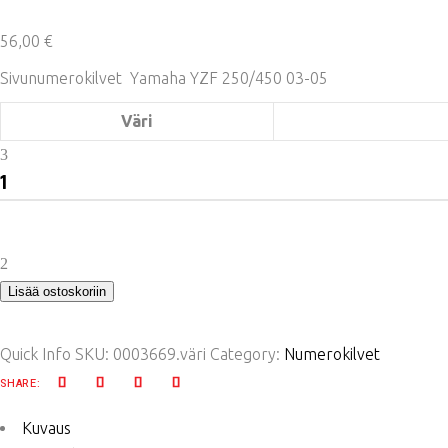
56,00
€
Sivunumerokilvet Yamaha YZF 250/450 03-05
Väri
Acerbis
sivunumerokilvet
YZF250/450
quantity
Lisää ostoskoriin
Quick Info
SKU:
0003669.väri
Category:
Numerokilvet
SHARE:
Kuvaus