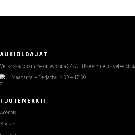
tuotteen
sivulla.
AUKIOLOAJAT
Verkkokauppamme on avoinna 24/7. Liikkeemme palvelee sinua s
Maanantai – Perjantai: 9:00 – 17:00
TUOTEMERKIT
Acerbis
Booster
Caberg