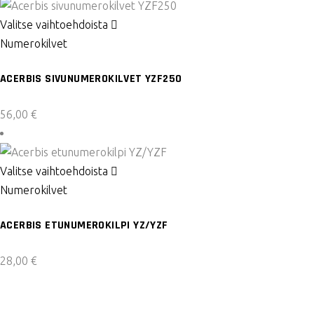
valinnat
Tällä
Valitse vaihtoehdoista
tuotteen
tuotteella
Numerokilvet
sivulla.
on
ACERBIS SIVUNUMEROKILVET YZF250
useampi
muunnelma.
56,00
€
Voit
tehdä
valinnat
Tällä
Valitse vaihtoehdoista
tuotteen
tuotteella
Numerokilvet
sivulla.
on
ACERBIS ETUNUMEROKILPI YZ/YZF
useampi
muunnelma.
28,00
€
Voit
tehdä
valinnat