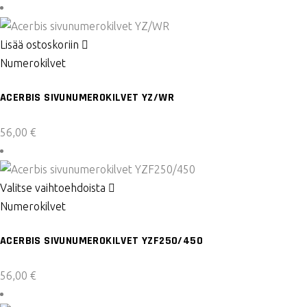
Lisää ostoskoriin
Numerokilvet
ACERBIS SIVUNUMEROKILVET YZ/WR
56,00
€
Tällä
Valitse vaihtoehdoista
tuotteella
Numerokilvet
on
ACERBIS SIVUNUMEROKILVET YZF250/450
useampi
muunnelma.
56,00
€
Voit
tehdä