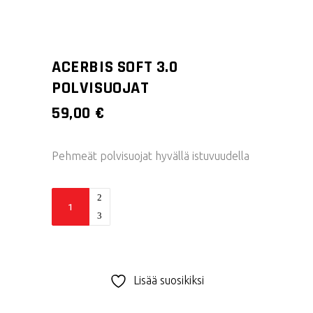
ACERBIS SOFT 3.0
POLVISUOJAT
59,00
€
Pehmeät polvisuojat hyvällä istuvuudella
Acerbis
Soft
3.0
polvisuojat
quantity
Lisää suosikiksi