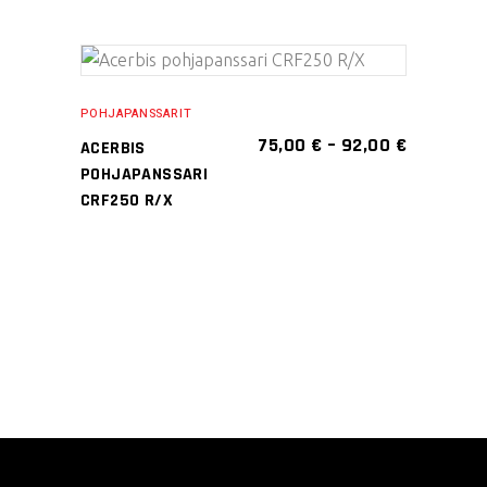
Voit
tehdä
Tällä
valinnat
VALITSE
tuotteella
tuotteen
POHJAPANSSARIT
VAIHTOEHDOISTA
on
sivulla.
HINTALUO
75,00
€
–
92,00
€
ACERBIS
75,00 €
useampi
POHJAPANSSARI
-
muunnelma.
CRF250 R/X
92,00 €
Voit
tehdä
valinnat
tuotteen
sivulla.