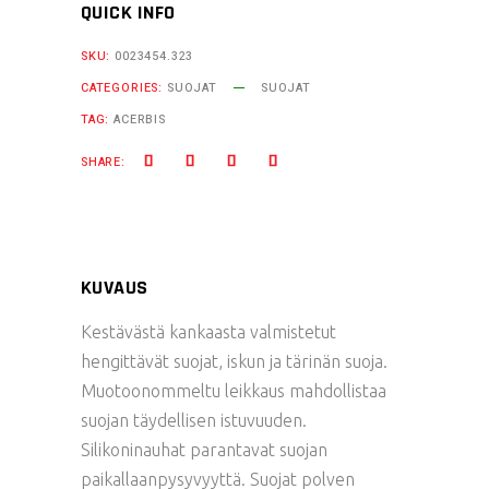
QUICK INFO
SKU:
0023454.323
CATEGORIES:
SUOJAT
SUOJAT
TAG:
ACERBIS
SHARE:
KUVAUS
Kestävästä kankaasta valmistetut
hengittävät suojat, iskun ja tärinän suoja.
Muotoonommeltu leikkaus mahdollistaa
suojan täydellisen istuvuuden.
Silikoninauhat parantavat suojan
paikallaanpysyvyyttä. Suojat polven