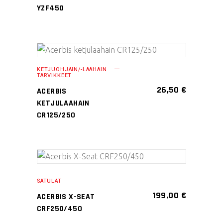
useampi
YZF450
muunnelma.
Voit
tehdä
valinnat
LISÄÄ OSTOSKORIIN
KETJUOHJAIN/-LAAHAIN
tuotteen
TARVIKKEET
sivulla.
26,50
€
ACERBIS
KETJULAAHAIN
CR125/250
Tällä
VALITSE
tuotteella
SATULAT
VAIHTOEHDOISTA
on
199,00
€
ACERBIS X-SEAT
useampi
CRF250/450
muunnelma.