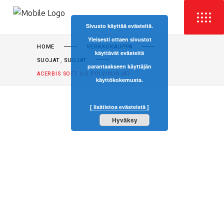
Sivusto käyttää evästeitä.
Yleisesti ottaen sivustot
HOME
VERKKOKAUPPA
käyttävät evästeitä
,
SUOJAT
SUOJAT
parantaakseen käyttäjän
ACERBIS SOFT 3.0 POLVISUOJAT
käyttökokemusta.
[ lisätietoa evästeistä ]
Hyväksy