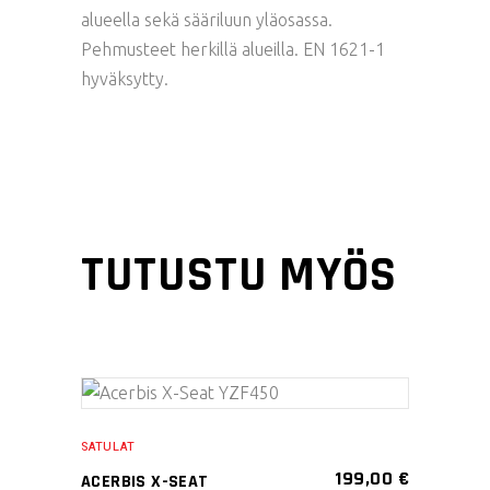
alueella sekä sääriluun yläosassa.
Pehmusteet herkillä alueilla. EN 1621-1
hyväksytty.
TUTUSTU MYÖS
Tällä
VALITSE
tuotteella
SATULAT
VAIHTOEHDOISTA
on
199,00
€
ACERBIS X-SEAT