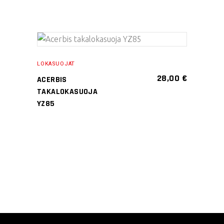
Tällä
VALITSE
tuotteella
LOKASUOJAT
VAIHTOEHDOISTA
on
28,00
€
ACERBIS
useampi
TAKALOKASUOJA
muunnelma.
YZ85
Voit
tehdä
valinnat
tuotteen
sivulla.