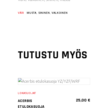
VÄRI
MUSTA
,
SININEN
,
VALKOINEN
TUTUSTU MYÖS
Tällä
VALITSE
tuotteella
LOKASUOJAT
VAIHTOEHDOISTA
on
25,00
€
ACERBIS
useampi
ETULOKASUOJA