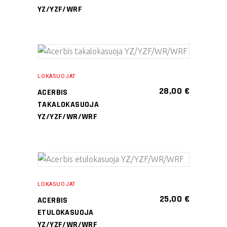
muunnelma.
YZ/YZF/WRF
Voit
tehdä
valinnat
Tällä
tuotteen
VALITSE
tuotteella
sivulla.
LOKASUOJAT
VAIHTOEHDOISTA
on
28,00
€
ACERBIS
useampi
TAKALOKASUOJA
muunnelma.
YZ/YZF/WR/WRF
Voit
tehdä
valinnat
tuotteen
LISÄÄ OSTOSKORIIN
sivulla.
LOKASUOJAT
25,00
€
ACERBIS
ETULOKASUOJA
YZ/YZF/WR/WRF