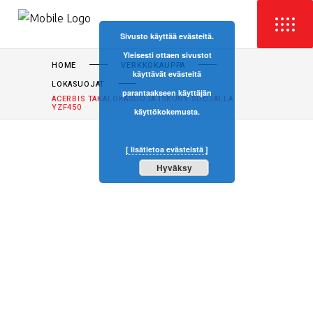
Sivusto käyttää evästeitä.
Yleisesti ottaen sivustot
HOME
VERKKOKAUPPA
käyttävät evästeitä
LOKASUOJAT
parantaakseen käyttäjän
ACERBIS TAKALOKASUOJA ISKUNV.SUOJALLA
YZF450
käyttökokemusta.
[ lisätietoa evästeistä ]
Hyväksy