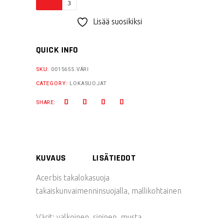
takalokasuoja
iskunv.suojalla
Lisää suosikiksi
YZF450
quantity
QUICK INFO
SKU:
0015655.VÄRI
CATEGORY:
LOKASUOJAT
SHARE:
KUVAUS
LISÄTIEDOT
Acerbis takalokasuoja
takaiskunvaimenninsuojalla, mallikohtainen
Värit: valkoinen, sininen, musta