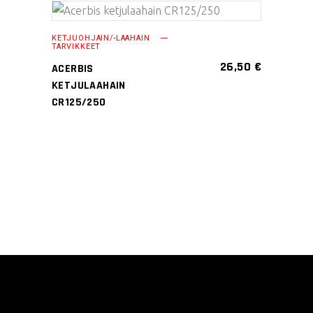
valinnat
tuotteen
LISÄÄ
KETJUOHJAIN/-LAAHAIN
sivulla.
TARVIKKEET
OSTOSKORIIN
26,50
€
ACERBIS
KETJULAAHAIN
CR125/250