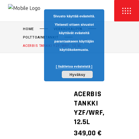
Sivusto käyttää evästeitä.
Yleisesti ottaen sivustot
HOME
VERKKOKAUPPA
käyttävät evästeitä
POLTTOAINETANKIT
parantaakseen käyttäjän
ACERBIS TANKKI YZF/WRF, 12.5L
käyttökokemusta.
[ lisätietoa evästeistä ]
Hyväksy
ACERBIS
TANKKI
YZF/WRF,
12.5L
349,00
€