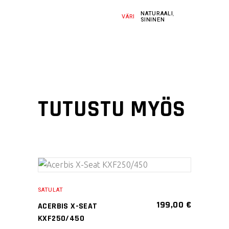
NATURAALI
,
VÄRI
SININEN
TUTUSTU MYÖS
Tällä
VALITSE
tuotteella
SATULAT
VAIHTOEHDOISTA
on
199,00
€
ACERBIS X-SEAT
useampi
KXF250/450
muunnelma.