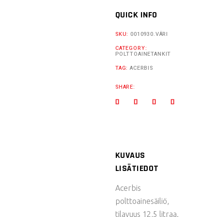
QUICK INFO
SKU:
0010930.VÄRI
CATEGORY:
POLTTOAINETANKIT
TAG:
ACERBIS
SHARE:
KUVAUS
LISÄTIEDOT
Acerbis
polttoainesäiliö,
tilavuus 12,5 litraa.