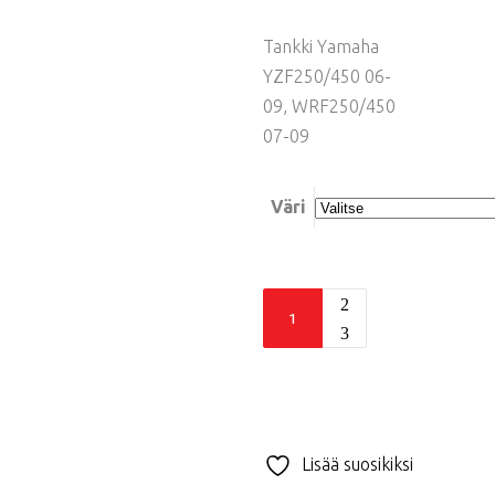
Tankki Yamaha
YZF250/450 06-
09, WRF250/450
07-09
Väri
Acerbis
tankki
YZF/WRF,
12.5l
quantity
Lisää suosikiksi