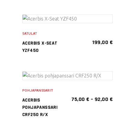
Voit
tehdä
Tällä
valinnat
VALITSE
tuotteella
tuotteen
SATULAT
VAIHTOEHDOISTA
on
sivulla.
199,00
€
ACERBIS X-SEAT
useampi
YZF450
muunnelma.
Voit
tehdä
Tällä
valinnat
VALITSE
tuotteella
tuotteen
POHJAPANSSARIT
VAIHTOEHDOISTA
on
sivulla.
HINTALUO
75,00
€
–
92,00
€
ACERBIS
75,00 €
useampi
POHJAPANSSARI
-
muunnelma.
CRF250 R/X
92,00 €
Voit
tehdä