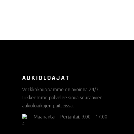
valinnat
tuotteen
sivulla.
AUKIOLOAJAT
Verkkokauppamme on avoinna 24/7.
Liikkeemme palvelee sinua seuraavien
aukioloaikojen puitteissa.
Maanantai – Perjantai: 9:00 – 17:00