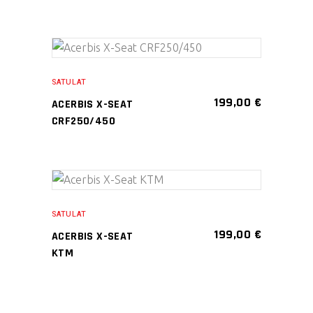
muunnelma.
Voit
tehdä
Tällä
valinnat
VALITSE
tuotteella
tuotteen
SATULAT
VAIHTOEHDOISTA
on
sivulla.
199,00
€
ACERBIS X-SEAT
useampi
CRF250/450
muunnelma.
Voit
tehdä
Tällä
valinnat
VALITSE
tuotteella
tuotteen
SATULAT
VAIHTOEHDOISTA
on
sivulla.
199,00
€
ACERBIS X-SEAT
useampi
KTM
muunnelma.
Voit
tehdä