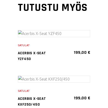
TUTUSTU MYÖS
Tällä
VALITSE
tuotteella
SATULAT
VAIHTOEHDOISTA
on
199,00
€
ACERBIS X-SEAT
useampi
YZF450
muunnelma.
Voit
tehdä
Tällä
valinnat
VALITSE
tuotteella
tuotteen
SATULAT
VAIHTOEHDOISTA
on
sivulla.
199,00
€
ACERBIS X-SEAT
useampi
KXF250/450