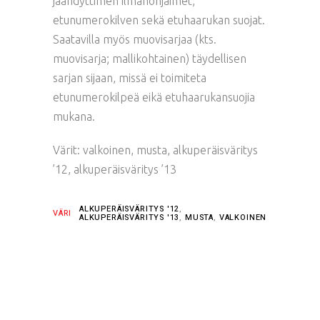
jäähdyttimen ilmanohjaimet,
etunumerokilven sekä etuhaarukan suojat.
Saatavilla myös muovisarjaa (kts.
muovisarja; mallikohtainen) täydellisen
sarjan sijaan, missä ei toimiteta
etunumerokilpeä eikä etuhaarukansuojia
mukana.
Värit: valkoinen, musta, alkuperäisväritys
’12, alkuperäisväritys ’13
ALKUPERÄISVÄRITYS '12
,
VÄRI
ALKUPERÄISVÄRITYS '13
,
MUSTA
,
VALKOINEN