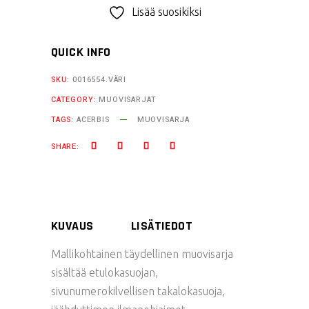
muovisarja
Lisää suosikiksi
SX65
quantity
QUICK INFO
SKU:
0016554.VÄRI
CATEGORY:
MUOVISARJAT
TAGS:
ACERBIS
MUOVISARJA
SHARE:
KUVAUS
LISÄTIEDOT
Mallikohtainen täydellinen muovisarja
sisältää etulokasuojan,
sivunumerokilvellisen takalokasuoja,