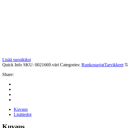
Lisää suosikiksi
Quick Info
SKU:
0021669.väri
Categories:
Runkosuojat
Tarvikkeet
T
Share:
Kuvaus
Lisätiedot
Kuvaus