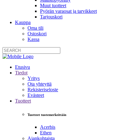
Muut tuotteet
Pyörän varaosat ja tarvikkeet
Tarjouskori
Kauppa
Oma tili
Ostoskori
Kassa
Etusivu
Tiedot
Yritys
Ota yhteyttä
Rekisteriseloste
Evästeet
Tuotteet
Tuotteet tuotemerkeittäin
Acerbis
Ethen
Ajankohtaista