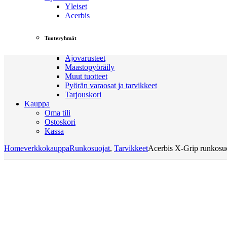
Yleiset
Acerbis
Tuoteryhmät
Ajovarusteet
Maastopyöräily
Muut tuotteet
Pyörän varaosat ja tarvikkeet
Tarjouskori
Kauppa
Oma tili
Ostoskori
Kassa
Home
verkkokauppa
Runkosuojat
,
Tarvikkeet
Acerbis X-Grip runkos