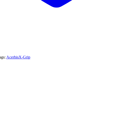
ags:
Acerbis
X-Grip