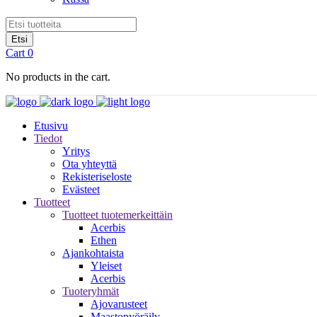
Cart
0
No products in the cart.
Etusivu
Tiedot
Yritys
Ota yhteyttä
Rekisteriseloste
Evästeet
Tuotteet
Tuotteet tuotemerkeittäin
Acerbis
Ethen
Ajankohtaista
Yleiset
Acerbis
Tuoteryhmät
Ajovarusteet
Maastopyöräily