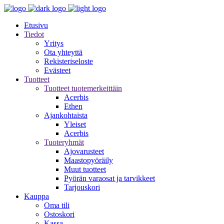
Etusivu
Tiedot
Yritys
Ota yhteyttä
Rekisteriseloste
Evästeet
Tuotteet
Tuotteet tuotemerkeittäin
Acerbis
Ethen
Ajankohtaista
Yleiset
Acerbis
Tuoteryhmät
Ajovarusteet
Maastopyöräily
Muut tuotteet
Pyörän varaosat ja tarvikkeet
Tarjouskori
Kauppa
Oma tili
Ostoskori
Kassa