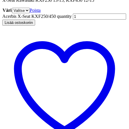
X-Seat Kawasaki KXF250 13-15, KXF450 12-15
Väri
Poista
Acerbis X-Seat KXF250/450 quantity
Lisää ostoskoriin