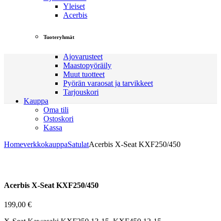
Yleiset
Acerbis
Tuoteryhmät
Ajovarusteet
Maastopyöräily
Muut tuotteet
Pyörän varaosat ja tarvikkeet
Tarjouskori
Kauppa
Oma tili
Ostoskori
Kassa
Home
verkkokauppa
Satulat
Acerbis X-Seat KXF250/450
Acerbis X-Seat KXF250/450
199,00
€