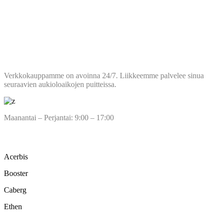
AUKIOLOAJAT
Verkkokauppamme on avoinna 24/7. Liikkeemme palvelee sinua
seuraavien aukioloaikojen puitteissa.
Maanantai – Perjantai: 9:00 – 17:00
TUOTEMERKIT
Acerbis
Booster
Caberg
Ethen