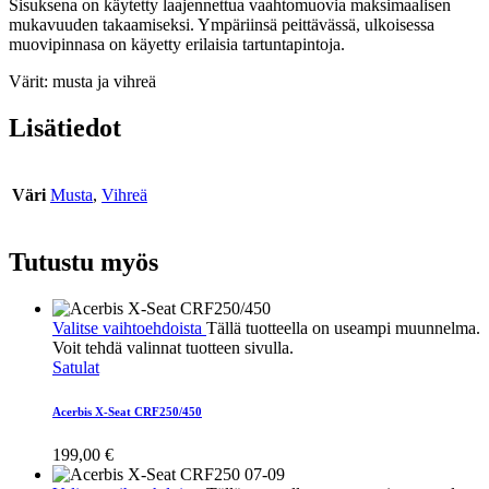
Sisuksena on käytetty laajennettua vaahtomuovia maksimaalisen
mukavuuden takaamiseksi. Ympäriinsä peittävässä, ulkoisessa
muovipinnasa on käyetty erilaisia tartuntapintoja.
Värit: musta ja vihreä
Lisätiedot
Väri
Musta
,
Vihreä
Tutustu myös
Valitse vaihtoehdoista
Tällä tuotteella on useampi muunnelma.
Voit tehdä valinnat tuotteen sivulla.
Satulat
Acerbis X-Seat CRF250/450
199,00
€