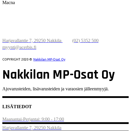
Macna
NAKKILAN
MP-OSAT OY
Harjavallantie 7, 29250 Nakkila
(02) 5352 500
myynti@acerbis.fi
COPYRIGHT 2020 ©
Nakkilan MP-Osat Oy
Nakkilan MP-Osat Oy
Ajovarusteiden, lisävarusteiden ja varaosien jälleenmyyjä.
LISÄTIEDOT
Maanantai-Perjantai: 9:00 - 17:00
Harjavallantie 7, 29250 Nakkila