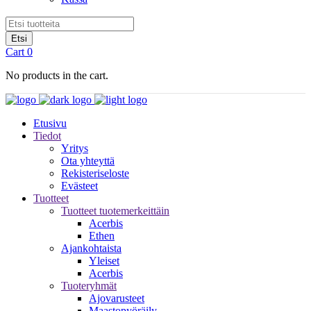
Cart
0
No products in the cart.
Etusivu
Tiedot
Yritys
Ota yhteyttä
Rekisteriseloste
Evästeet
Tuotteet
Tuotteet tuotemerkeittäin
Acerbis
Ethen
Ajankohtaista
Yleiset
Acerbis
Tuoteryhmät
Ajovarusteet
Maastopyöräily