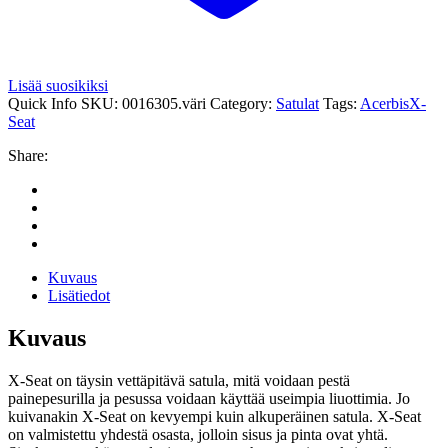
Lisää suosikiksi
Quick Info
SKU:
0016305.väri
Category:
Satulat
Tags:
Acerbis
X-
Seat
Share:
Kuvaus
Lisätiedot
Kuvaus
X-Seat on täysin vettäpitävä satula, mitä voidaan pestä
painepesurilla ja pesussa voidaan käyttää useimpia liuottimia. Jo
kuivanakin X-Seat on kevyempi kuin alkuperäinen satula. X-Seat
on valmistettu yhdestä osasta, jolloin sisus ja pinta ovat yhtä.