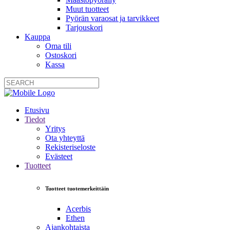
Muut tuotteet
Pyörän varaosat ja tarvikkeet
Tarjouskori
Kauppa
Oma tili
Ostoskori
Kassa
Etusivu
Tiedot
Yritys
Ota yhteyttä
Rekisteriseloste
Evästeet
Tuotteet
Tuotteet tuotemerkeittäin
Acerbis
Ethen
Ajankohtaista