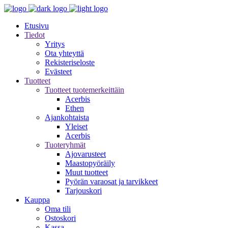
Etusivu
Tiedot
Yritys
Ota yhteyttä
Rekisteriseloste
Evästeet
Tuotteet
Tuotteet tuotemerkeittäin
Acerbis
Ethen
Ajankohtaista
Yleiset
Acerbis
Tuoteryhmät
Ajovarusteet
Maastopyöräily
Muut tuotteet
Pyörän varaosat ja tarvikkeet
Tarjouskori
Kauppa
Oma tili
Ostoskori
Kassa