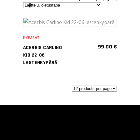
Tällä
VALITSE
tuotteella
KYPÄRÄT
VAIHTOEHDOISTA
on
99,00
€
ACERBIS CARLINO
useampi
KID 22-06
muunnelma.
LASTENKYPÄRÄ
Voit
tehdä
valinnat
tuotteen
sivulla.