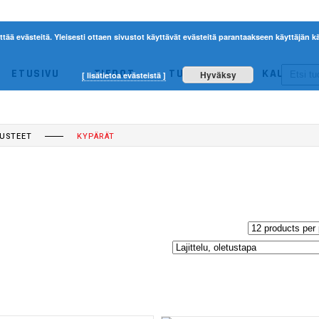
ttää evästeitä. Yleisesti ottaen sivustot käyttävät evästeitä parantaakseen käyttäjän
ETUSIVU
TIEDOT
TUOTTEET
KAUPPA
Hyväksy
[ lisätietoa evästeistä ]
ACERBIS
ETHEN
NO 
RUSTEET
KYPÄRÄT
ACERBIS
ETHEN