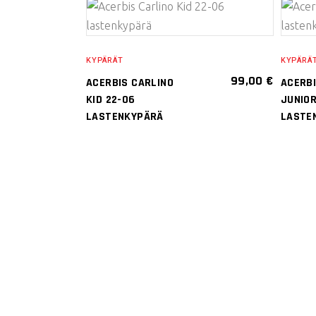
VALITSE
VAIHTOEHDOISTA
KYPÄRÄT
KYPÄRÄ
Tällä
99,00
€
ACERBIS CARLINO
ACERBI
tuotteella
KID 22-06
JUNIO
on
LASTENKYPÄRÄ
LASTE
useampi
muunnelma.
Voit
tehdä
valinnat
tuotteen
sivulla.