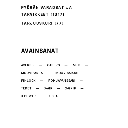
PYÖRÄN VARAOSAT JA
TARVIKKEET
(1017)
TARJOUSKORI
(77)
AVAINSANAT
ACERBIS
CABERG
MTB
MUOVISARJA
MUOVISARJAT
PINLOCK
POHJAPANSSARI
TEKET
X-AIR
X-GRIP
X-POWER
X-SEAT