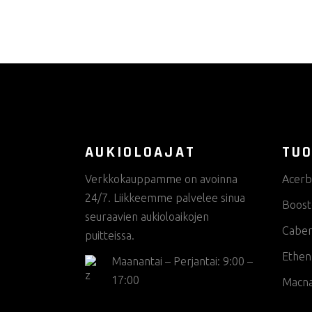
AUKIOLOAJAT
TUO
Verkkokauppamme on avoinna
Acerb
24/7. Liikkeemme palvelee sinua
Boost
seuraavien aukioloaikojen
Cabe
puitteissa.
Ethen
Maanantai – Perjantai: 9:00 –
17:00
Macn