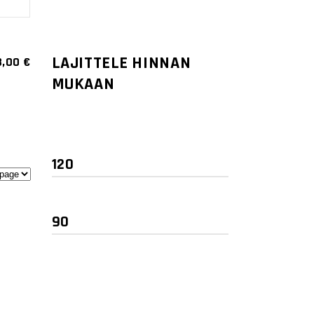
LAJITTELE HINNAN
8,00
€
MUKAAN
Minimihinta
Maksimihinta