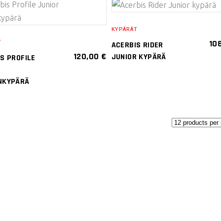
VALITSE
VALITSE
KYPÄRÄT
VAIHTOEHDOISTA
VAIHTOEHDOISTA
10
T
ACERBIS RIDER
Tällä
Tällä
120,00
€
JUNIOR KYPÄRÄ
S PROFILE
tuotteella
tuotteella
R
on
on
NKYPÄRÄ
useampi
useampi
muunnelma.
muunnelma.
Voit
Voit
tehdä
tehdä
valinnat
valinnat
tuotteen
tuotteen
sivulla.
sivulla.