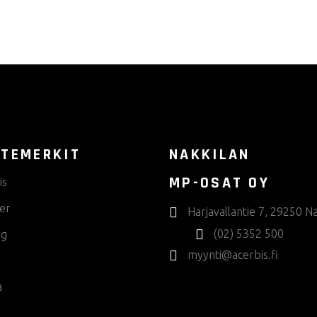
TEMERKIT
NAKKILAN
MP-OSAT OY
is
er
Harjavallantie 7, 29250 Na
(02) 5352 500
rg
myynti@acerbis.fi
a