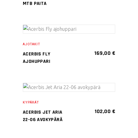
useampi
MTB PAITA
muunnelma.
Voit
tehdä
Tällä
valinnat
VALITSE
tuotteella
tuotteen
AJOTAKIT
VAIHTOEHDOISTA
on
sivulla.
169,00
€
ACERBIS FLY
useampi
AJOHUPPARI
muunnelma.
Voit
tehdä
Tällä
valinnat
VALITSE
tuotteella
tuotteen
KYPÄRÄT
VAIHTOEHDOISTA
on
sivulla.
102,00
€
ACERBIS JET ARIA
useampi
22-06 AVOKYPÄRÄ
muunnelma.
Voit