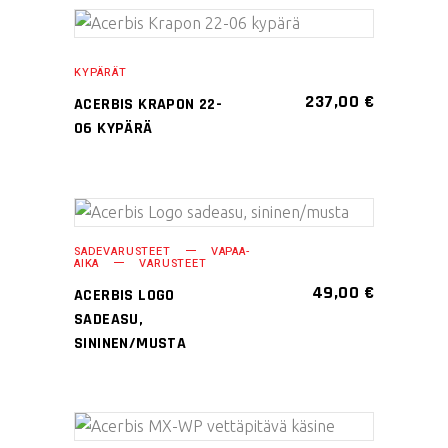
tehdä
Tällä
valinnat
VALITSE
tuotteella
tuotteen
KYPÄRÄT
VAIHTOEHDOISTA
on
sivulla.
237,00
€
ACERBIS KRAPON 22-
useampi
06 KYPÄRÄ
muunnelma.
Voit
tehdä
Tällä
valinnat
VALITSE
SADEVARUSTEET
VAPAA-
tuotteella
tuotteen
AIKA
VARUSTEET
VAIHTOEHDOISTA
on
sivulla.
49,00
€
ACERBIS LOGO
useampi
SADEASU,
muunnelma.
SININEN/MUSTA
Voit
tehdä
valinnat
Tällä
tuotteen