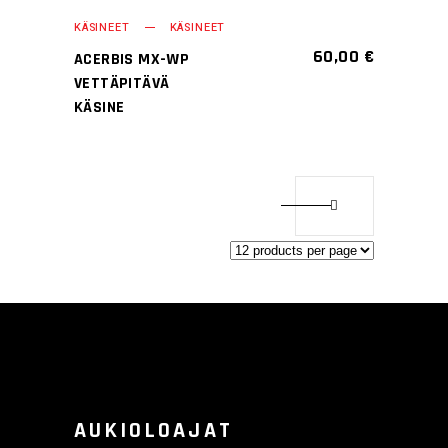
VALITSE
tuotteella
sivulla.
KÄSINEET
KÄSINEET
VAIHTOEHDOISTA
on
60,00
€
ACERBIS MX-WP
useampi
VETTÄPITÄVÄ
muunnelma.
KÄSINE
Voit
tehdä
valinnat
tuotteen
sivulla.
AUKIOLOAJAT