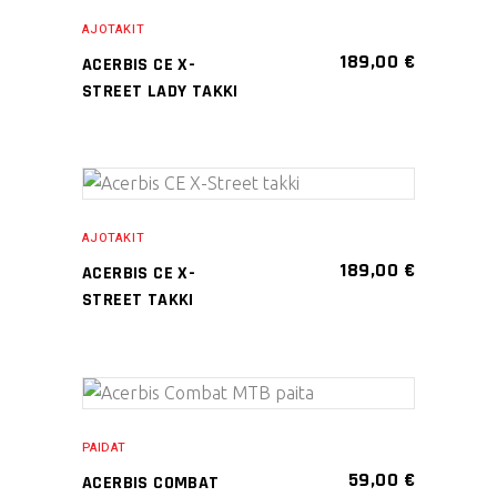
VALITSE
tuotteella
tuotteen
AJOTAKIT
VAIHTOEHDOISTA
on
sivulla.
189,00
€
ACERBIS CE X-
useampi
STREET LADY TAKKI
muunnelma.
Voit
tehdä
Tällä
valinnat
VALITSE
tuotteella
tuotteen
AJOTAKIT
VAIHTOEHDOISTA
on
sivulla.
189,00
€
ACERBIS CE X-
useampi
STREET TAKKI
muunnelma.
Voit
tehdä
Tällä
valinnat
VALITSE
tuotteella
tuotteen
PAIDAT
VAIHTOEHDOISTA
on
sivulla.
59,00
€
ACERBIS COMBAT