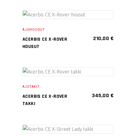
tehdä
valinnat
Tällä
tuotteen
VALITSE
tuotteella
sivulla.
AJOHOUSUT
VAIHTOEHDOISTA
on
210,00
€
ACERBIS CE X-ROVER
useampi
HOUSUT
muunnelma.
Voit
tehdä
Tällä
valinnat
VALITSE
tuotteella
tuotteen
AJOTAKIT
VAIHTOEHDOISTA
on
sivulla.
345,00
€
ACERBIS CE X-ROVER
useampi
TAKKI
muunnelma.
Voit
tehdä
Tällä
valinnat