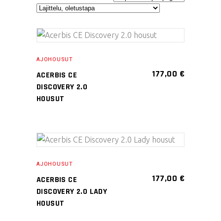
Tällä
VALITSE
tuotteella
AJOHOUSUT
VAIHTOEHDOISTA
on
177,00
€
ACERBIS CE
useampi
DISCOVERY 2.0
muunnelma.
HOUSUT
Voit
tehdä
valinnat
Tällä
tuotteen
VALITSE
tuotteella
sivulla.
AJOHOUSUT
VAIHTOEHDOISTA
on
177,00
€
ACERBIS CE
useampi
DISCOVERY 2.0 LADY
muunnelma.
HOUSUT
Voit