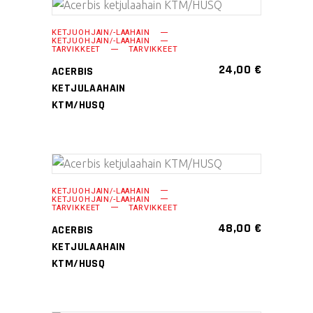
tuotteen
Tällä
VALITSE
sivulla.
KETJUOHJAIN/-LAAHAIN
tuotteella
KETJUOHJAIN/-LAAHAIN
VAIHTOEHDOISTA
TARVIKKEET
TARVIKKEET
on
24,00
€
ACERBIS
useampi
KETJULAAHAIN
muunnelma.
KTM/HUSQ
Voit
tehdä
valinnat
tuotteen
Tällä
VALITSE
sivulla.
KETJUOHJAIN/-LAAHAIN
tuotteella
KETJUOHJAIN/-LAAHAIN
VAIHTOEHDOISTA
TARVIKKEET
TARVIKKEET
on
48,00
€
ACERBIS
useampi
KETJULAAHAIN
muunnelma.
KTM/HUSQ
Voit
tehdä
valinnat