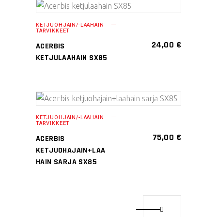
tuotteen
Tällä
VALITSE
sivulla.
KETJUOHJAIN/-LAAHAIN
tuotteella
TARVIKKEET
VAIHTOEHDOISTA
on
24,00
€
ACERBIS
useampi
KETJULAAHAIN SX85
muunnelma.
Voit
tehdä
valinnat
Tällä
VALITSE
KETJUOHJAIN/-LAAHAIN
tuotteen
tuotteella
TARVIKKEET
VAIHTOEHDOISTA
sivulla.
on
75,00
€
ACERBIS
useampi
KETJUOHAJAIN+LAA
muunnelma.
HAIN SARJA SX85
Voit
tehdä
valinnat
tuotteen