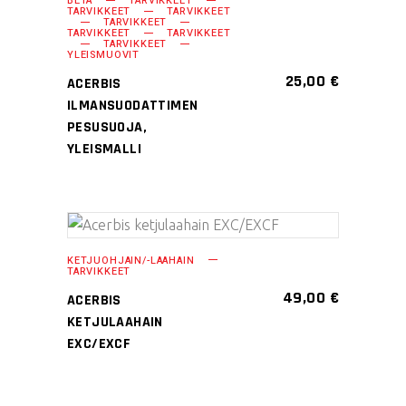
BETA
TARVIKKEET
on
sivulla.
TARVIKKEET
TARVIKKEET
TARVIKKEET
useampi
TARVIKKEET
TARVIKKEET
TARVIKKEET
muunnelma.
YLEISMUOVIT
25,00
Voit
€
ACERBIS
tehdä
ILMANSUODATTIMEN
PESUSUOJA,
valinnat
YLEISMALLI
tuotteen
sivulla.
Tällä
VALITSE
KETJUOHJAIN/-LAAHAIN
tuotteella
TARVIKKEET
VAIHTOEHDOISTA
on
49,00
€
ACERBIS
useampi
KETJULAAHAIN
muunnelma.
EXC/EXCF
Voit
tehdä