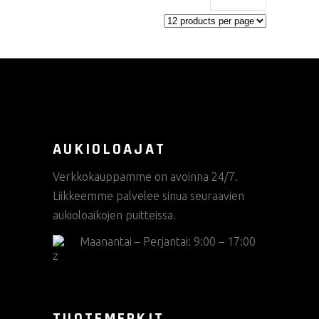
sivulla.
AUKIOLOAJAT
Verkkokauppamme on avoinna 24/7.
Liikkeemme palvelee sinua seuraavien
aukioloaikojen puitteissa.
Maanantai – Perjantai: 9:00 – 17:00
TUOTEMERKIT