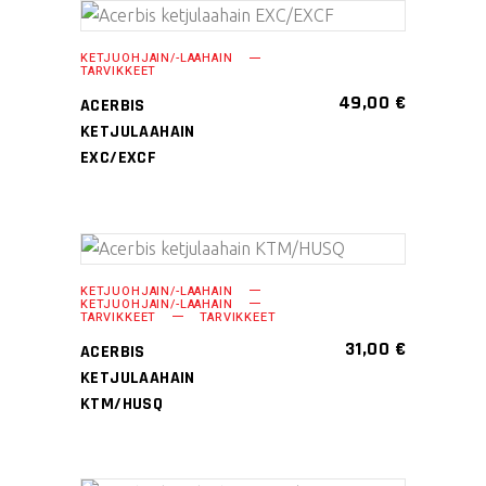
valinnat
Tällä
tuotteen
VALITSE
KETJUOHJAIN/-LAAHAIN
tuotteella
sivulla.
TARVIKKEET
VAIHTOEHDOISTA
on
49,00
€
ACERBIS
useampi
KETJULAAHAIN
muunnelma.
EXC/EXCF
Voit
tehdä
valinnat
Tällä
tuotteen
VALITSE
KETJUOHJAIN/-LAAHAIN
tuotteella
sivulla.
KETJUOHJAIN/-LAAHAIN
VAIHTOEHDOISTA
TARVIKKEET
TARVIKKEET
on
31,00
€
ACERBIS
useampi
KETJULAAHAIN
muunnelma.
KTM/HUSQ
Voit
tehdä
valinnat