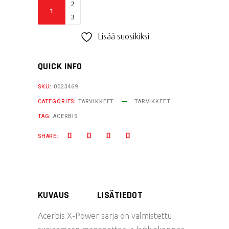
Acerbis
X-
Power
Lisää suosikiksi
sarja
KTM/Husq
QUICK INFO
quantity
SKU:
0023469.
CATEGORIES:
TARVIKKEET
TARVIKKEET
TAG:
ACERBIS
SHARE:
KUVAUS
LISÄTIEDOT
Acerbis X-Power sarja on valmistettu