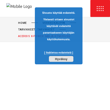
Sivusto käyttää evästeitä.
Yleisesti ottaen sivustot
HOME
VERKKOKAUPPA
käyttävät evästeitä
,
TARVIKKEET
TARVIKKEET
parantaakseen käyttäjän
ACERBIS X-POWER SARJA KTM/HUSQ
käyttökokemusta.
[ lisätietoa evästeistä ]
Hyväksy