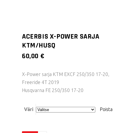
ACERBIS X-POWER SARJA
KTM/HUSQ
60,00
€
X-Power sarja KTM EXCF 250/350 17-20,
Freeride 4T 2019
Husqvarna FE 250/350 17-20
Väri
Poista