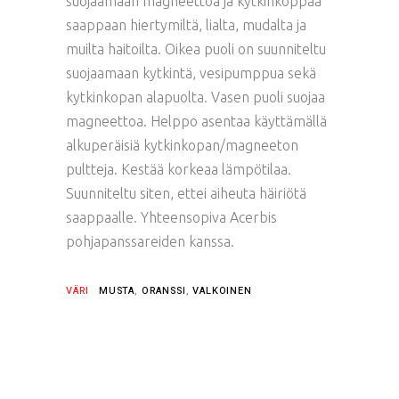
suojaamaan magneettoa ja kytkinkoppaa
saappaan hiertymiltä, lialta, mudalta ja
muilta haitoilta. Oikea puoli on suunniteltu
suojaamaan kytkintä, vesipumppua sekä
kytkinkopan alapuolta. Vasen puoli suojaa
magneettoa. Helppo asentaa käyttämällä
alkuperäisiä kytkinkopan/magneeton
pultteja. Kestää korkeaa lämpötilaa.
Suunniteltu siten, ettei aiheuta häiriötä
saappaalle. Yhteensopiva Acerbis
pohjapanssareiden kanssa.
VÄRI
MUSTA
,
ORANSSI
,
VALKOINEN