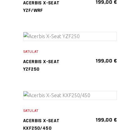
199,00
€
ACERBIS X-SEAT
useampi
YZF/WRF
muunnelma.
Voit
tehdä
Tällä
valinnat
VALITSE
tuotteella
tuotteen
SATULAT
VAIHTOEHDOISTA
on
sivulla.
199,00
€
ACERBIS X-SEAT
useampi
YZF250
muunnelma.
Voit
tehdä
Tällä
valinnat
VALITSE
tuotteella
tuotteen
SATULAT
VAIHTOEHDOISTA
on
sivulla.
199,00
€
ACERBIS X-SEAT
useampi
KXF250/450
muunnelma.