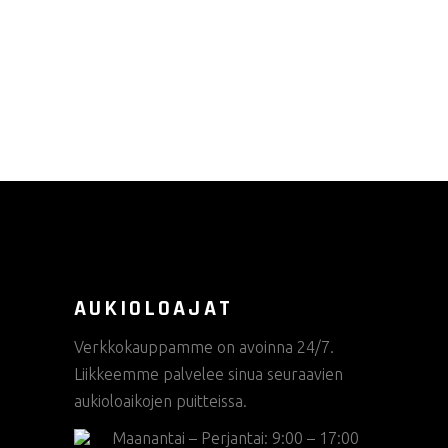
Voit
tehdä
valinnat
tuotteen
sivulla.
AUKIOLOAJAT
Verkkokauppamme on avoinna 24/7.
Liikkeemme palvelee sinua seuraavien
aukioloaikojen puitteissa.
Maanantai – Perjantai: 9:00 – 17:00