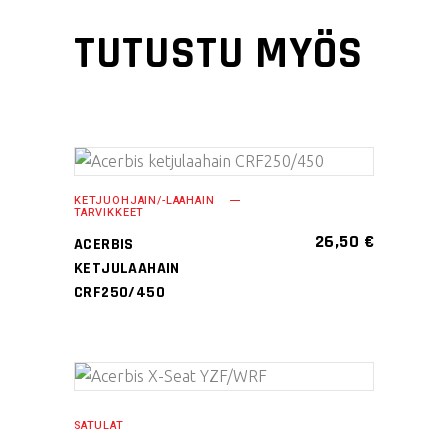
TUTUSTU MYÖS
Tällä
VALITSE
KETJUOHJAIN/-LAAHAIN
tuotteella
TARVIKKEET
VAIHTOEHDOISTA
on
26,50
€
ACERBIS
useampi
KETJULAAHAIN
muunnelma.
CRF250/450
Voit
tehdä
valinnat
Tällä
tuotteen
VALITSE
tuotteella
sivulla.
SATULAT
VAIHTOEHDOISTA
on