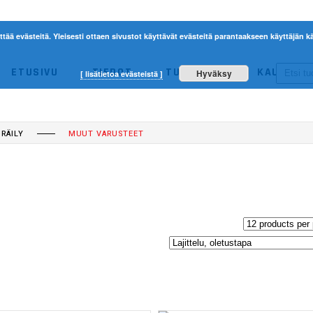
ttää evästeitä. Yleisesti ottaen sivustot käyttävät evästeitä parantaakseen käyttäjän
ETUSIVU
TIEDOT
TUOTTEET
KAUPPA
Hyväksy
[ lisätietoa evästeistä ]
ACERBIS
ETHEN
NO 
RÄILY
MUUT VARUSTEET
ACERBIS
ETHEN