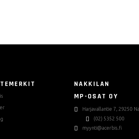
TEMERKIT
NAKKILAN
MP-OSAT OY
is
er
Harjavallantie 7, 29250 Na
(02) 5352 500
rg
myynti@acerbis.fi