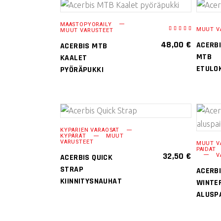
LISÄÄ
MAASTOPYÖRÄILY
MUUT V
Arvost
MUUT VARUSTEET
OSTOSKORIIN
tuotteesta:
5.00
/
48,00
€
ACERB
5
ACERBIS MTB
MTB
KAALET
ETULO
PYÖRÄPUKKI
VALITSE
KYPÄRIEN VARAOSAT
KYPÄRÄT
MUUT
VAIHTOEHDOISTA
VARUSTEET
MUUT V
PAIDAT
32,50
€
V
ACERBIS QUICK
Tällä
STRAP
ACERBI
tuotteella
KIINNITYSNAUHAT
WINTE
on
ALUSP
useampi
muunnelma.