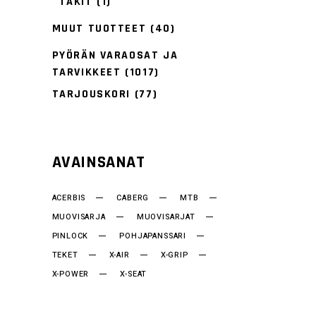
TAKIT
(1)
MUUT TUOTTEET
(40)
PYÖRÄN VARAOSAT JA
TARVIKKEET
(1017)
TARJOUSKORI
(77)
AVAINSANAT
ACERBIS
CABERG
MTB
MUOVISARJA
MUOVISARJAT
PINLOCK
POHJAPANSSARI
TEKET
X-AIR
X-GRIP
X-POWER
X-SEAT