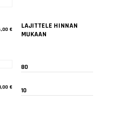
LAJITTELE HINNAN
4,00
€
MUKAAN
1,00
€
Minimihinta
Maksimihinta