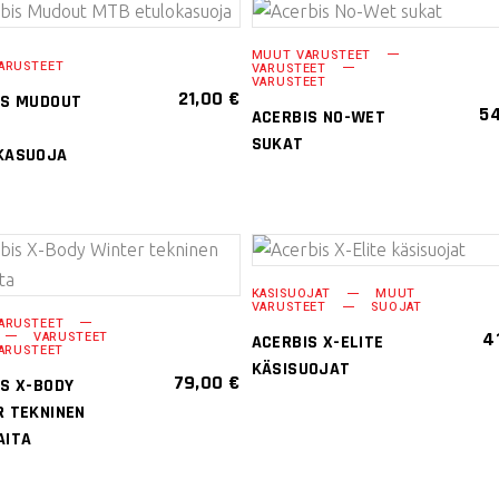
VALITSE
VALITSE
MUUT VARUSTEET
ARUSTEET
elu
VARUSTEET
VAIHTOEHDOISTA
VAIHTOEHDOISTA
VARUSTEET
21,00
€
IS MUDOUT
5
ACERBIS NO-WET
Tällä
Tällä
SUKAT
tuotteella
tuotteella
KASUOJA
on
on
useampi
useampi
muunnelma.
muunnelma.
Voit
Voit
VALITSE
VALITSE
KÄSISUOJAT
MUUT
tehdä
tehdä
VARUSTEET
SUOJAT
VAIHTOEHDOISTA
VAIHTOEHDOISTA
ARUSTEET
valinnat
valinnat
4
VARUSTEET
ACERBIS X-ELITE
ARUSTEET
Tällä
Tällä
tuotteen
tuotteen
KÄSISUOJAT
79,00
€
S X-BODY
tuotteella
tuotteella
sivulla.
sivulla.
R TEKNINEN
on
on
AITA
useampi
useampi
muunnelma.
muunnelma.