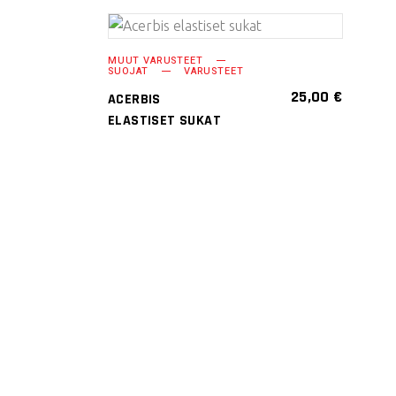
Voit
tehdä
LISÄÄ
valinnat
MUUT VARUSTEET
SUOJAT
VARUSTEET
OSTOSKORIIN
tuotteen
25,00
€
ACERBIS
sivulla.
ELASTISET SUKAT