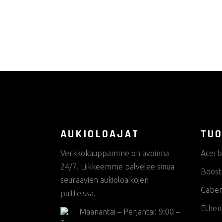
AUKIOLOAJAT
TUO
Verkkokauppamme on avoinna
Acerb
24/7. Liikkeemme palvelee sinua
Boost
seuraavien aukioloaikojen
Cabe
puitteissa.
Ethen
Maanantai – Perjantai: 9:00 –