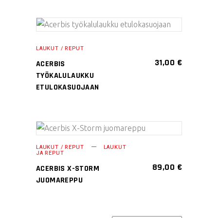
LISÄÄ OSTOSKORIIN
LAUKUT / REPUT
31,00
€
ACERBIS
TYÖKALULAUKKU
ETULOKASUOJAAN
LISÄÄ OSTOSKORIIN
LAUKUT / REPUT
LAUKUT
JA REPUT
89,00
€
ACERBIS X-STORM
JUOMAREPPU