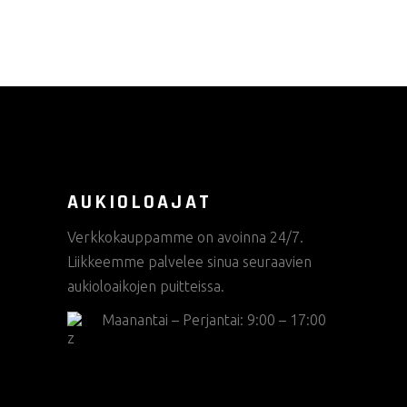
AUKIOLOAJAT
Verkkokauppamme on avoinna 24/7.
Liikkeemme palvelee sinua seuraavien
aukioloaikojen puitteissa.
Maanantai – Perjantai: 9:00 – 17:00