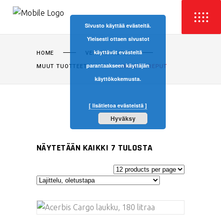
Sivusto käyttää evästeitä.
Yleisesti ottaen sivustot
käyttävät evästeitä
HOME
VERKKOKAUPPA
parantaakseen käyttäjän
MUUT TUOTTEET
LAUKUT / REPUT
käyttökokemusta.
[ lisätietoa evästeistä ]
Hyväksy
NÄYTETÄÄN KAIKKI 7 TULOSTA