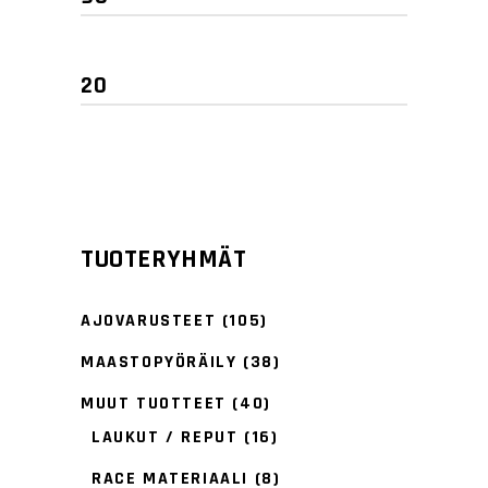
Minimihinta
Maksimihinta
TUOTERYHMÄT
AJOVARUSTEET
(105)
MAASTOPYÖRÄILY
(38)
MUUT TUOTTEET
(40)
LAUKUT / REPUT
(16)
RACE MATERIAALI
(8)