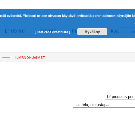
ttää evästeitä. Yleisesti ottaen sivustot käyttävät evästeitä parantaakseen käyttäjän
ETUSIVU
TIEDOT
TUOTTEET
KAUPPA
Hyväksy
[ lisätietoa evästeistä ]
ACERBIS
ETHEN
NO 
ILMANOHJAIMET
ACERBIS
ETHEN