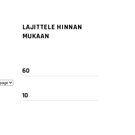
LAJITTELE HINNAN
MUKAAN
Minimihinta
Maksimihinta