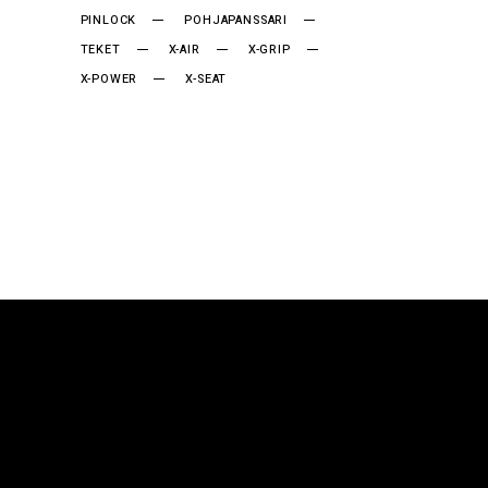
PINLOCK
POHJAPANSSARI
TEKET
X-AIR
X-GRIP
X-POWER
X-SEAT