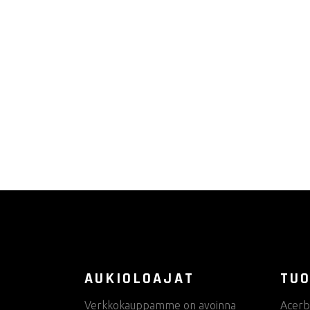
AUKIOLOAJAT
TUO
Verkkokauppamme on avoinna
Acerb