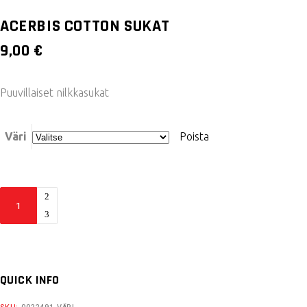
ACERBIS COTTON SUKAT
9,00
€
Puuvillaiset nilkkasukat
Väri
Poista
Acerbis
Cotton
sukat
quantity
QUICK INFO