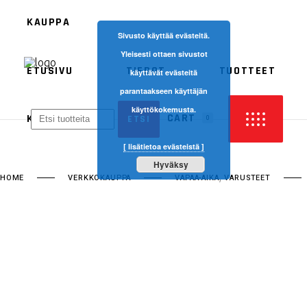
KAUPPA
Sivusto käyttää evästeitä.
Yleisesti ottaen sivustot
ETUSIVU
TIEDOT
TUOTTEET
käyttävät evästeitä
ACERBIS
parantaakseen käyttäjän
käyttökokemusta.
ETHEN
CART
KAUPPA
0
[ lisätietoa evästeistä ]
Hyväksy
PRODUCTS IN THE CART.
,
HOME
VERKKOKAUPPA
VAPAA-AIKA
VARUSTEET
ACERBIS
ETHEN