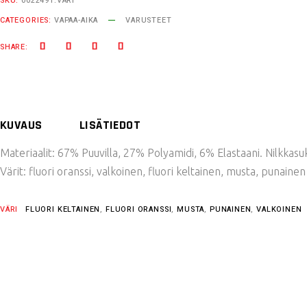
SKU:
0022491.VÄRI
CATEGORIES:
VAPAA-AIKA
VARUSTEET
SHARE:
KUVAUS
LISÄTIEDOT
Materiaalit: 67% Puuvilla, 27% Polyamidi, 6% Elastaani. Nilkkasuk
Värit: fluori oranssi, valkoinen, fluori keltainen, musta, punainen
VÄRI
FLUORI KELTAINEN
,
FLUORI ORANSSI
,
MUSTA
,
PUNAINEN
,
VALKOINEN