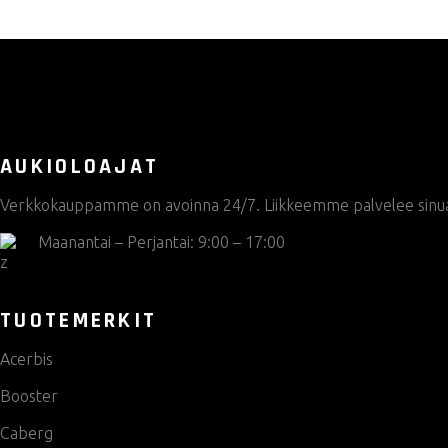
AUKIOLOAJAT
Verkkokauppamme on avoinna 24/7. Liikkeemme palvelee sinua s
Maanantai – Perjantai: 9:00 – 17:00
TUOTEMERKIT
Acerbis
Booster
Caberg