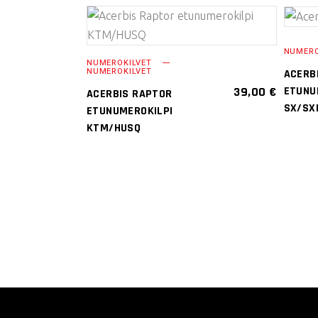
VALITSE
NUMERO
VAIHTOEHDOISTA
NUMEROKILVET
NUMEROKILVET
ACERB
Tällä
ETUNU
39,00
€
ACERBIS RAPTOR
tuotteella
SX/SX
ETUNUMEROKILPI
on
KTM/HUSQ
useampi
muunnelma.
Voit
tehdä
valinnat
tuotteen
sivulla.