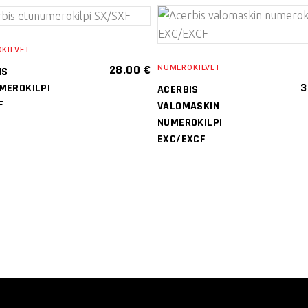
VALITSE
VALITSE
KILVET
VAIHTOEHDOISTA
VAIHTOEHDOISTA
28,00
€
NUMEROKILVET
IS
Tällä
Tällä
3
MEROKILPI
ACERBIS
tuotteella
tuotteella
F
VALOMASKIN
on
on
NUMEROKILPI
EXC/EXCF
useampi
useampi
muunnelma
muunnelma.
Voit
Voit
tehdä
tehdä
valinnat
valinnat
tuotteen
tuotteen
sivulla.
sivulla.