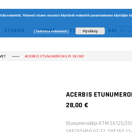
ttää evästeitä. Yleisesti ottaen sivustot käyttävät evästeitä parantaakseen käyttäjän
ETUSIVU
TIEDOT
TUOTTEET
KAUPPA
Hyväksy
[ lisätietoa evästeistä ]
ACERBIS
ETHEN
NO 
VET
ACERBIS ETUNUMEROKILPI SX/SXF
ACERBIS
ETHEN
ACERBIS ETUNUMEROK
28,00
€
Etunumerokilpi KTM SX125/250
SXF250/450 07-12, SXF350 11-