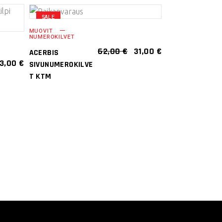
SALE
LISÄÄ
MUOVIT
NUMEROKILVET
OSTOSKORIIN
ALKUPERÄINEN
NYKYINEN
62,00
€
31,00
€
ACERBIS
HINTA
HINTA
3,00
€
SIVUNUMEROKILVE
OLI:
ON:
T KTM
62,00 €.
31,00 €.
.