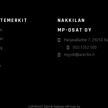
TEMERKIT
NAKKILAN
MP-OSAT OY
is
er
Harjavallantie 7, 29250 Na
(02) 5352 500
rg
myynti@acerbis.fi
a
COPYRIGHT 2020 ©
Nakkilan MP-Osat Oy