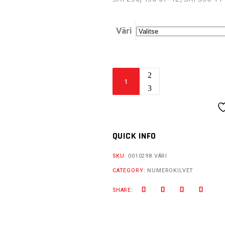
Väri
Acerbis
etunumerokilpi
SX/SXF
quantity
QUICK INFO
SKU:
0010298.VÄRI
CATEGORY:
NUMEROKILVET
SHARE: