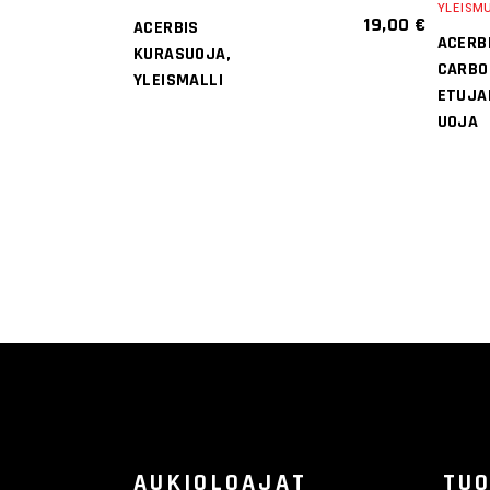
YLEISM
19,00
€
ACERBIS
ACERB
KURASUOJA,
CARBO
YLEISMALLI
ETUJA
UOJA
AUKIOLOAJAT
TUO