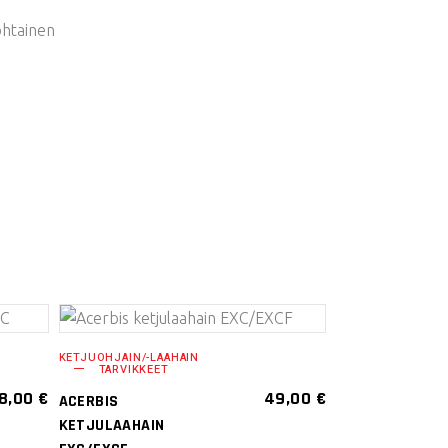
ohtainen
VALITSE
KETJUOHJAIN/-LAAHAIN
TARVIKKEET
VAIHTOEHDOISTA
LKUPERÄINEN
NYKYINEN
18,00
€
49,00
€
ACERBIS
INTA
HINTA
Tällä
KETJULAAHAIN
LI:
ON:
tuotteella