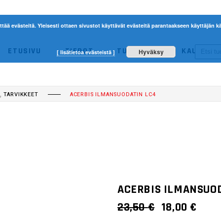
ttää evästeitä. Yleisesti ottaen sivustot käyttävät evästeitä parantaakseen käyttäjän
ETUSIVU
TIEDOT
TUOTTEET
KAUPPA
Hyväksy
[ lisätietoa evästeistä ]
ACERBIS
ETHEN
NO 
,
TARVIKKEET
ACERBIS ILMANSUODATIN LC4
ACERBIS
ETHEN
ACERBIS ILMANSUO
ALKUPERÄI
NYK
23,50
€
18,00
€
HINTA
HIN