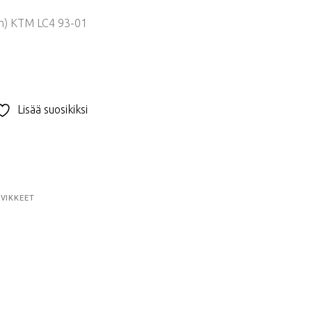
nen) KTM LC4 93-01
 €.
Lisää suosikiksi
RVIKKEET