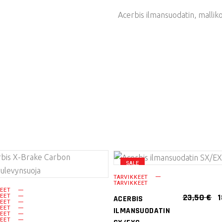
Acerbis ilmansuodatin, mallik
SALE
LISÄÄ
LISÄÄ
TARVIKKEET
TARVIKKEET
OSTOSKORIIN
OSTOSKORIIN
KEET
A
23,50
€
KEET
ACERBIS
KEET
H
KEET
ILMANSUODATIN
O
KEET
KEET