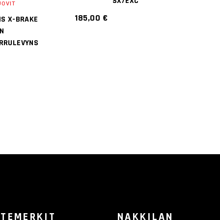
SX/EXC
2
UOVIT
185,00
€
IS X-BRAKE
N
RRULEVYNS
TEMERKIT
NAKKILAN