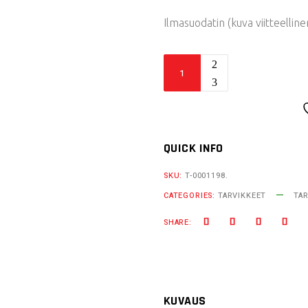
OLI:
ON:
Ilmasuodatin (kuva viitteelli
23,50 €.
18,00
Acerbis
ilmansuodatin
LC4
quantity
QUICK INFO
SKU:
T-0001198.
CATEGORIES:
TARVIKKEET
TA
SHARE:
KUVAUS