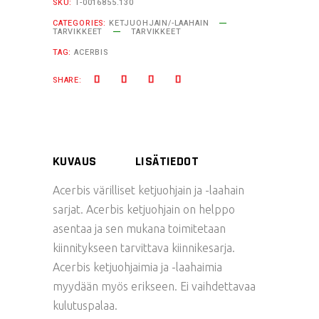
SKU:
T-0016855.130
CATEGORIES:
KETJUOHJAIN/-LAAHAIN
TARVIKKEET
TARVIKKEET
TAG:
ACERBIS
SHARE:
KUVAUS
LISÄTIEDOT
Acerbis värilliset ketjuohjain ja -laahain
sarjat. Acerbis ketjuohjain on helppo
asentaa ja sen mukana toimitetaan
kiinnitykseen tarvittava kiinnikesarja.
Acerbis ketjuohjaimia ja -laahaimia
myydään myös erikseen. Ei vaihdettavaa
kulutuspalaa.