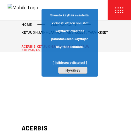
Sivusto käyttää evästeitä.
Yleisesti ottaen sivustot
HOME
VERKKOKAUPPA
käyttävät evästeitä
,
,
KETJUOHJAIN/-LAAHAIN
TARVIKKEET
TARVIKKEET
parantaakseen käyttäjän
ACERBIS KETJUOHJAIN+LAAHAIN SARJA
käyttökokemusta.
KXF250/450
[ lisätietoa evästeistä ]
Hyväksy
ACERBIS