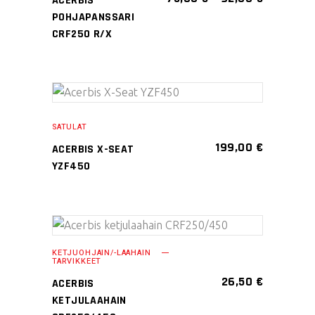
ACERBIS
75,00 €
useampi
POHJAPANSSARI
-
muunnelma.
CRF250 R/X
92,00 €
Voit
tehdä
valinnat
Tällä
tuotteen
VALITSE
tuotteella
sivulla.
SATULAT
VAIHTOEHDOISTA
on
199,00
€
ACERBIS X-SEAT
useampi
YZF450
muunnelma.
Voit
tehdä
Tällä
valinnat
VALITSE
KETJUOHJAIN/-LAAHAIN
tuotteella
tuotteen
TARVIKKEET
VAIHTOEHDOISTA
on
sivulla.
26,50
€
ACERBIS
useampi
KETJULAAHAIN
muunnelma.