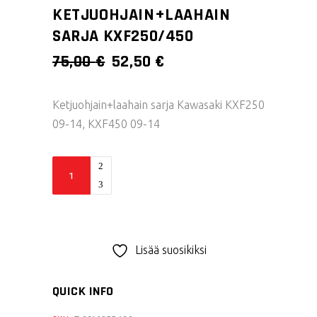
KETJUOHJAIN+LAAHAIN
SARJA KXF250/450
ALKUPERÄINEN
NYKYINEN
75,00
€
52,50
€
HINTA
HINTA
OLI:
ON:
Ketjuohjain+laahain sarja Kawasaki KXF250
75,00 €.
52,50 €.
09-14, KXF450 09-14
Acerbis
ketjuohjain+laahain
sarja
KXF250/450
quantity
Lisää suosikiksi
QUICK INFO