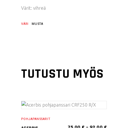
Värit: vihreä
VÄRI
MUSTA
TUTUSTU MYÖS
Tällä
VALITSE
tuotteella
POHJAPANSSARIT
VAIHTOEHDOISTA
on
HINTALUO
75,00
€
–
92,00
€