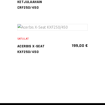
useampi
KETJULAAHAIN
muunnelma.
CRF250/450
Voit
tehdä
valinnat
Tällä
tuotteen
VALITSE
tuotteella
sivulla.
SATULAT
VAIHTOEHDOISTA
on
199,00
€
ACERBIS X-SEAT
useampi
KXF250/450
muunnelma.
Voit
tehdä
valinnat
tuotteen
sivulla.