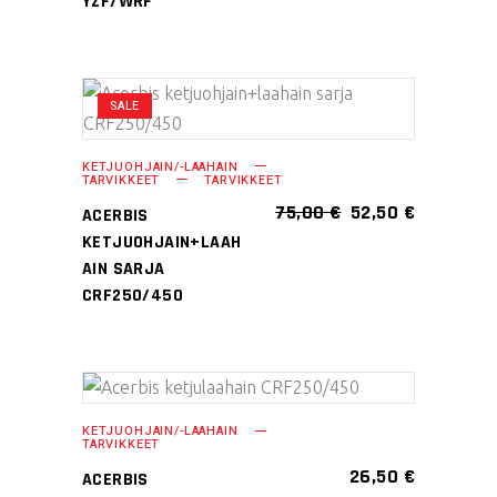
YZF/WRF
muunnelma.
Voit
tehdä
SALE
Tällä
valinnat
VALITSE
tuotteella
tuotteen
VAIHTOEHDOISTA
KETJUOHJAIN/-LAAHAIN
on
sivulla.
TARVIKKEET
TARVIKKEET
useampi
ALKUPERÄINEN
NYKYINE
75,00
€
52,50
€
ACERBIS
HINTA
HINTA
muunnelma.
KETJUOHJAIN+LAAH
OLI:
ON:
Voit
AIN SARJA
75,00 €.
52,50 €.
tehdä
CRF250/450
valinnat
tuotteen
sivulla.
Tällä
VALITSE
KETJUOHJAIN/-LAAHAIN
tuotteella
TARVIKKEET
VAIHTOEHDOISTA
on
26,50
€
ACERBIS