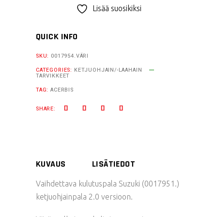
ketjuohjaimeen
Lisää suosikiksi
17951
quantity
QUICK INFO
SKU:
0017954.VÄRI
CATEGORIES:
KETJUOHJAIN/-LAAHAIN
TARVIKKEET
TAG:
ACERBIS
SHARE:
KUVAUS
LISÄTIEDOT
Vaihdettava kulutuspala Suzuki (0017951.)
ketjuohjainpala 2.0 versioon.