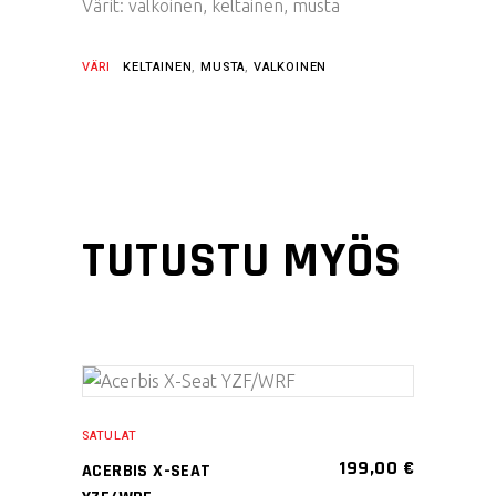
Värit: valkoinen, keltainen, musta
VÄRI
KELTAINEN
,
MUSTA
,
VALKOINEN
TUTUSTU MYÖS
Tällä
VALITSE
tuotteella
SATULAT
VAIHTOEHDOISTA
on
199,00
€
ACERBIS X-SEAT
useampi