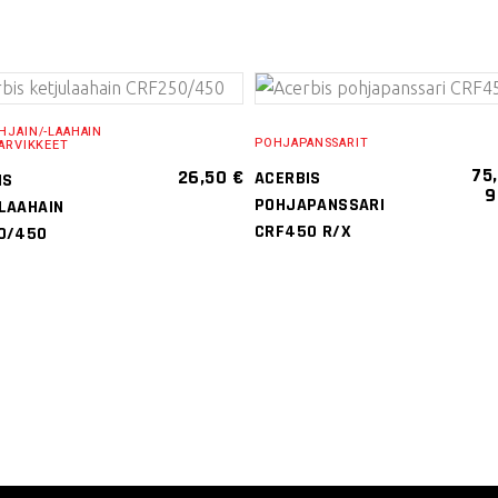
VALITSE
VALITSE
HJAIN/-LAAHAIN
POHJAPANSSARIT
ARVIKKEET
VAIHTOEHDOISTA
VAIHTOEHDOISTA
75
26,50
€
ACERBIS
IS
9
Tällä
Tällä
POHJAPANSSARI
LAAHAIN
tuotteella
tuotteella
CRF450 R/X
0/450
on
on
useampi
useampi
muunnelma.
muunnelma
Voit
Voit
tehdä
tehdä
valinnat
valinnat
tuotteen
tuotteen
sivulla.
sivulla.