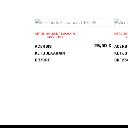
LISÄÄ
KETJUOHJAIN/-LAAHAIN
KETJUO
TARVIKKEET
T
OSTOSKORIIN
26,50
€
ACERBIS
ACERB
KETJULAAHAIN
KETJU
CR/CRF
CRF25