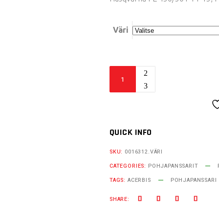
Väri
Acerbis
pohjapanssari
KTM/HUSQ
quantity
QUICK INFO
SKU:
0016312.VÄRI
CATEGORIES:
POHJAPANSSARIT
TAGS:
ACERBIS
POHJAPANSSARI
SHARE: