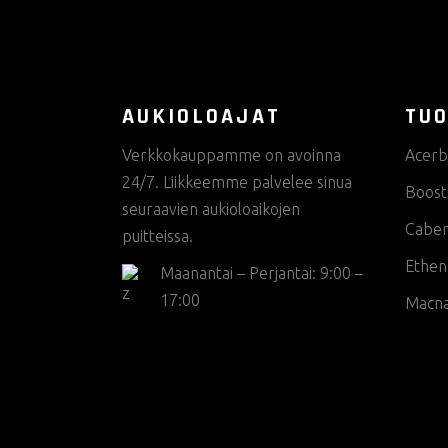
AUKIOLOAJAT
TUO
Verkkokauppamme on avoinna
Acerb
24/7. Liikkeemme palvelee sinua
Boost
seuraavien aukioloaikojen
Cabe
puitteissa.
Ethen
Maanantai – Perjantai: 9:00 –
17:00
Macn