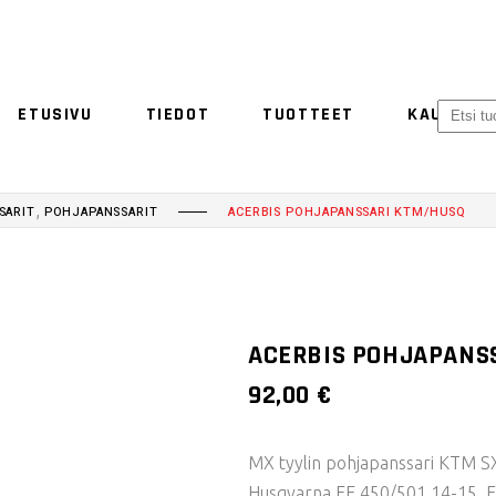
ETUSIVU
TIEDOT
TUOTTEET
KAUPPA
ACERBIS
ETHEN
NO 
,
SARIT
POHJAPANSSARIT
ACERBIS POHJAPANSSARI KTM/HUSQ
ACERBIS
ETHEN
ACERBIS POHJAPANS
92,00
€
MX tyylin pohjapanssari KTM S
Husqvarna FE 450/501 14-15, 