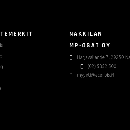
TEMERKIT
NAKKILAN
MP-OSAT OY
is
er
Harjavallantie 7, 29250 Na
(02) 5352 500
rg
myynti@acerbis.fi
a