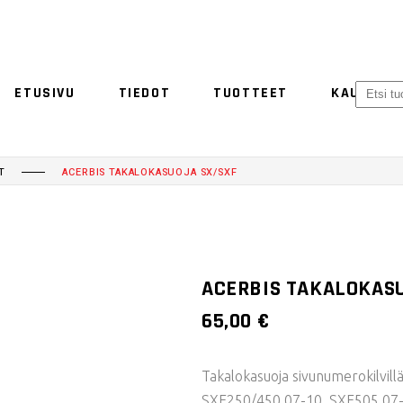
ETUSIVU
TIEDOT
TUOTTEET
KAUPPA
ACERBIS
ETHEN
NO 
T
ACERBIS TAKALOKASUOJA SX/SXF
ACERBIS
ETHEN
ACERBIS TAKALOKAS
65,00
€
Takalokasuoja sivunumerokilvi
SXF250/450 07-10, SXF505 07