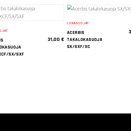
VALITSE
VALITSE
LOKASUOJAT
VAIHTOEHDOISTA
VAIHTOEHDOISTA
OJAT
ACERBIS
Tällä
Tällä
31,00
€
TAKALOKASUOJA
IS
tuotteella
tuotteella
SX/SXF/XC
OKASUOJA
on
on
XCF/SX/SXF
useampi
useampi
muunnelma.
muunnelma
Voit
Voit
tehdä
tehdä
valinnat
valinnat
tuotteen
tuotteen
sivulla.
sivulla.