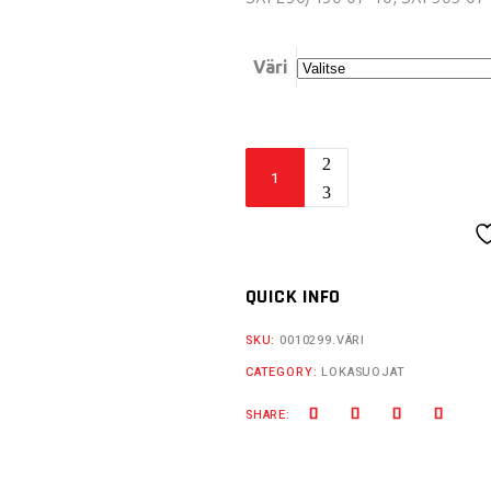
Väri
Acerbis
takalokasuoja
SX/SXF
quantity
QUICK INFO
SKU:
0010299.VÄRI
CATEGORY:
LOKASUOJAT
SHARE: