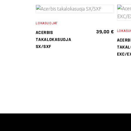
VALITSE
LOKASUOJAT
VAIHTOEHDOISTA
39,00
€
LOKASU
ACERBIS
Tällä
TAKALOKASUOJA
ACERB
tuotteella
SX/SXF
TAKAL
on
EXC/E
useampi
muunnelma.
Voit
tehdä
valinnat
tuotteen
sivulla.