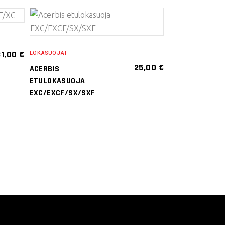
VALITSE
VAIHTOEHDOISTA
31,00
€
LOKASUOJAT
Tällä
25,00
€
ACERBIS
tuotteella
ETULOKASUOJA
on
EXC/EXCF/SX/SXF
useampi
muunnelma.
.
Voit
tehdä
valinnat
tuotteen
sivulla.