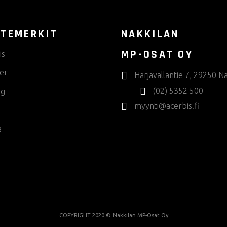
TEMERKIT
NAKKILAN
MP-OSAT OY
is
er
Harjavallantie 7, 29250 Na
(02) 5352 500
rg
myynti@acerbis.fi
a
COPYRIGHT 2020 ©
Nakkilan MP-Osat Oy