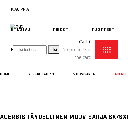
KAUPPA
ETUSIVU
TIEDOT
TUOTTEET
ACERBIS
Cart
0
ETHEN
KAUPPA
No products in
the cart.
HOME
VERKKOKAUPPA
MUOVISARJAT
ACERBI
ACERBIS
ETHEN
ACERBIS TÄYDELLINEN MUOVISARJA SX/SX