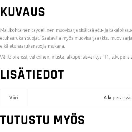
KUVAUS
Mallikohtainen täydellinen muovisarja sisältää etu- ja takaloka
etuhaarukan suojat. Saatavilla myös muovisarjaa (kts. muovisarja;
eikä etuhaarukansuojia mukana.
Värit: oranssi, valkoinen, musta, alkuperäisväritys ’11, alkuperäi
LISÄTIEDOT
Väri
Alkuperäisvär
TUTUSTU MYÖS