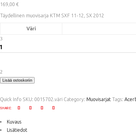
169,00
€
Täydellinen muovisarja KTM SXF 11-12, SX 2012
Väri
Acerbis
täydellinen
muovisarja
SX/SXF
quantity
Lisää ostoskoriin
Quick Info
SKU:
0015702.väri
Category:
Muovisarjat
Tags:
Acerb
SHARE:
Kuvaus
Lisätiedot