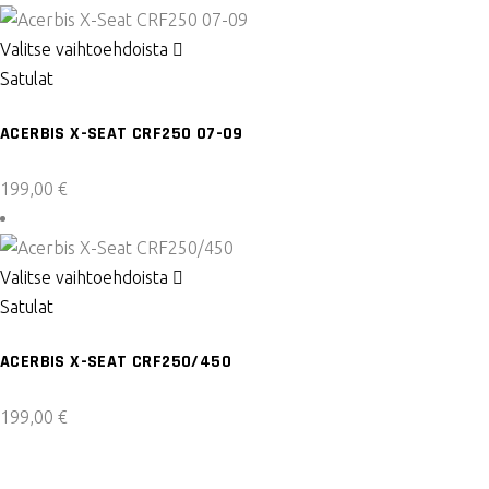
valinnat
Tällä
Valitse vaihtoehdoista
tuotteen
tuotteella
Satulat
sivulla.
on
ACERBIS X-SEAT CRF250 07-09
useampi
muunnelma.
199,00
€
Voit
tehdä
valinnat
Tällä
Valitse vaihtoehdoista
tuotteen
tuotteella
Satulat
sivulla.
on
ACERBIS X-SEAT CRF250/450
useampi
muunnelma.
199,00
€
Voit
tehdä
valinnat