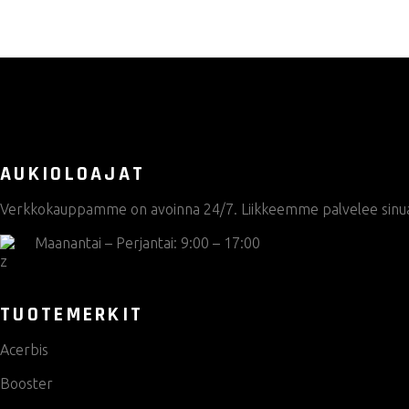
tuotteen
sivulla.
AUKIOLOAJAT
Verkkokauppamme on avoinna 24/7. Liikkeemme palvelee sinua s
Maanantai – Perjantai: 9:00 – 17:00
TUOTEMERKIT
Acerbis
Booster