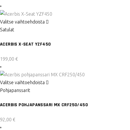
Tällä
Valitse vaihtoehdoista
tuotteella
Satulat
on
ACERBIS X-SEAT YZF450
useampi
muunnelma.
199,00
€
Voit
tehdä
valinnat
Tällä
Valitse vaihtoehdoista
tuotteen
tuotteella
Pohjapanssarit
sivulla.
on
ACERBIS POHJAPANSSARI MX CRF250/450
useampi
muunnelma.
92,00
€
Voit
tehdä