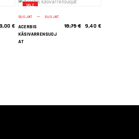
SALE
LISÄÄ
SUOJAT
SUOJAT
OSTOSKORIIN
ALKUPERÄINEN
NYKYINEN
9,00
€
18,75
€
9,40
€
ACERBIS
HINTA
HINTA
KÄSIVARRENSUOJ
OLI:
ON:
AT
18,75 €.
9,40 €.
.