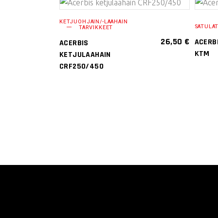
VALITSE
KETJUOHJAIN/-LAAHAIN
SATULA
TARVIKKEET
VAIHTOEHDOISTA
26,50
€
ACERB
ACERBIS
Tällä
KTM
KETJULAAHAIN
tuotteella
CRF250/450
on
useampi
muunnelma.
Voit
tehdä
valinnat
tuotteen
sivulla.