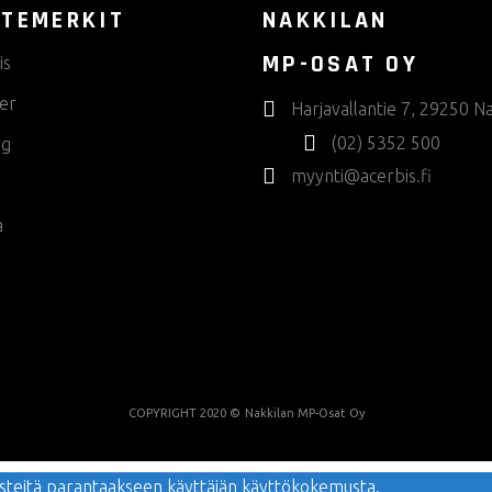
TEMERKIT
NAKKILAN
MP-OSAT OY
is
er
Harjavallantie 7, 29250 Na
(02) 5352 500
rg
myynti@acerbis.fi
a
COPYRIGHT 2020 ©
Nakkilan MP-Osat Oy
evästeitä parantaakseen käyttäjän käyttökokemusta.