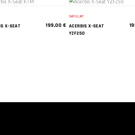
VALITSE
VALITSE
T
SATULAT
VAIHTOEHDOISTA
VAIHTOEHDOISTA
199,00
€
19
IS X-SEAT
ACERBIS X-SEAT
Tällä
Tällä
YZF250
tuotteella
tuotteella
on
on
useampi
useampi
muunnelma.
muunnelma
Voit
Voit
tehdä
tehdä
valinnat
valinnat
tuotteen
tuotteen
sivulla.
sivulla.