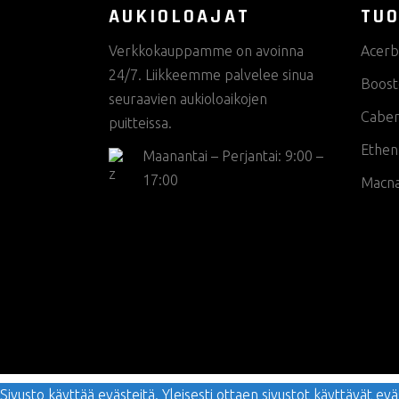
AUKIOLOAJAT
TUO
Verkkokauppamme on avoinna
Acerb
24/7. Liikkeemme palvelee sinua
Boost
seuraavien aukioloaikojen
Cabe
puitteissa.
Ethen
Maanantai – Perjantai: 9:00 –
17:00
Macn
Sivusto käyttää evästeitä. Yleisesti ottaen sivustot käyttävät 