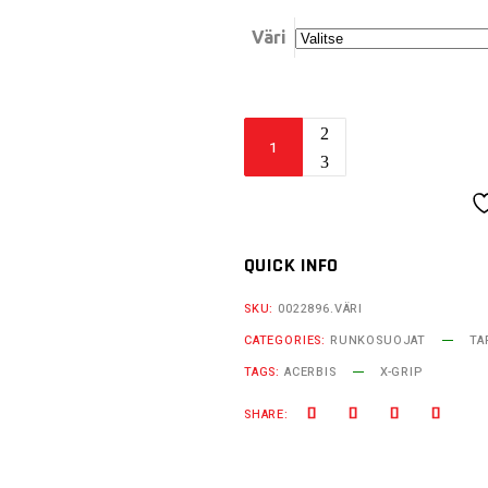
Väri
Acerbis
X-
Grip
runkosuojat
SX65
QUICK INFO
quantity
SKU:
0022896.VÄRI
CATEGORIES:
RUNKOSUOJAT
TA
TAGS:
ACERBIS
X-GRIP
SHARE: