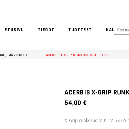
ETUSIVU
TIEDOT
TUOTTEET
KAUPPA
ACERBIS
ETHEN
NO 
,
JAT
TARVIKKEET
ACERBIS X-GRIP RUNKOSUOJAT SX65
ACERBIS
ETHEN
ACERBIS X-GRIP RUN
54,00
€
X-Grip runkosuojat KTM SX 65 