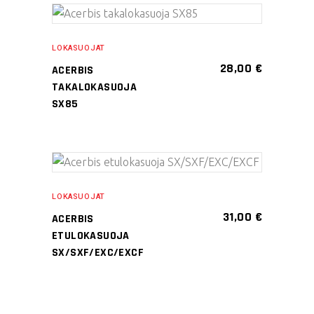
valinnat
Tällä
tuotteen
VALITSE
tuotteella
sivulla.
LOKASUOJAT
VAIHTOEHDOISTA
on
28,00
€
ACERBIS
useampi
TAKALOKASUOJA
muunnelma.
SX85
Voit
tehdä
valinnat
Tällä
tuotteen
VALITSE
tuotteella
sivulla.
LOKASUOJAT
VAIHTOEHDOISTA
on
31,00
€
ACERBIS
useampi
ETULOKASUOJA
muunnelma.
SX/SXF/EXC/EXCF
Voit
tehdä
valinnat