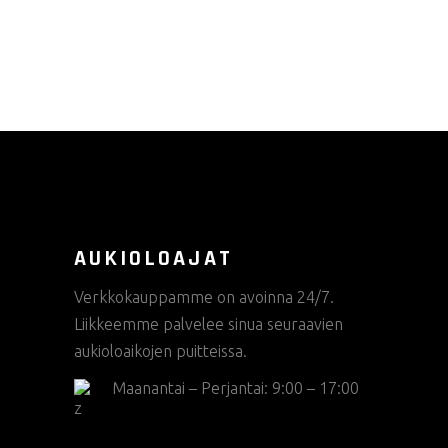
tuotteen
sivulla.
AUKIOLOAJAT
Verkkokauppamme on avoinna 24/7.
Liikkeemme palvelee sinua seuraavien
aukioloaikojen puitteissa.
Maanantai – Perjantai: 9:00 – 17:00