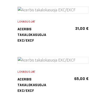
Tällä
VALITSE
tuotteella
LOKASUOJAT
VAIHTOEHDOISTA
on
31,00
€
ACERBIS
useampi
TAKALOKASUOJA
muunnelma.
EXC/EXCF
Voit
tehdä
valinnat
Tällä
tuotteen
VALITSE
tuotteella
sivulla.
LOKASUOJAT
VAIHTOEHDOISTA
on
65,00
€
ACERBIS
useampi
TAKALOKASUOJA
muunnelma.
EXC/EXCF
Voit
tehdä