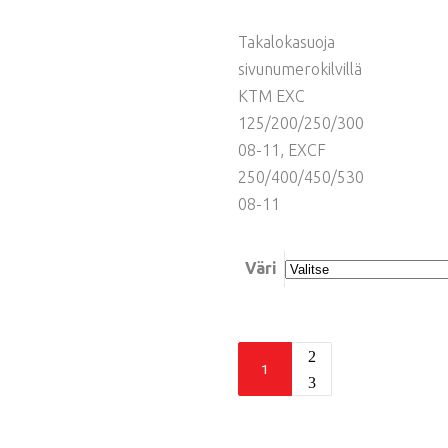
Takalokasuoja
sivunumerokilvillä
KTM EXC
125/200/250/300
08-11, EXCF
250/400/450/530
08-11
Väri
Acerbis
takalokasuoja
EXC/EXCF
quantity