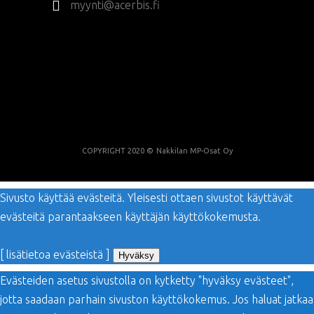
myynti@acerbis.fi
COPYRIGHT 2020 ©
Nakkilan MP-Osat Oy
Sivusto käyttää evästeitä. Yleisesti ottaen sivustot käyttävät
evästeitä parantaakseen käyttäjän käyttökokemusta.
[ lisätietoa evästeistä ]
Hyväksy
Evästeiden asetus sivustolla on kytketty "hyväksy evästeet",
jotta saadaan parhain sivuston käyttökokemus. Jos haluat jatkaa