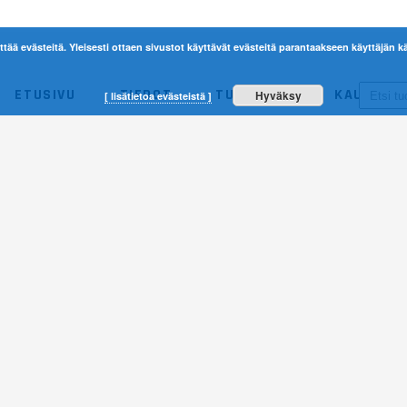
ttää evästeitä. Yleisesti ottaen sivustot käyttävät evästeitä parantaakseen käyttäjän
ETUSIVU
TIEDOT
TUOTTEET
KAUPPA
Hyväksy
[ lisätietoa evästeistä ]
ACERBIS
ETHEN
NO 
ACERBIS
ETHEN