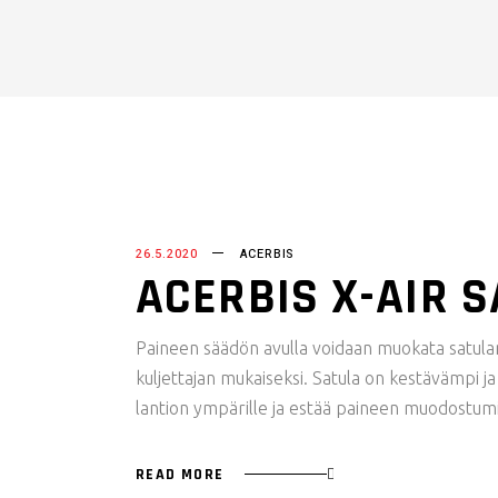
26.5.2020
ACERBIS
ACERBIS X-AIR 
Paineen säädön avulla voidaan muokata satulan
kuljettajan mukaiseksi. Satula on kestävämpi j
lantion ympärille ja estää paineen muodostumi
READ MORE