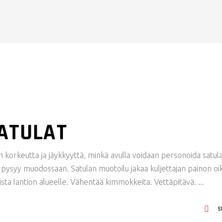
SATULAT
 korkeutta ja jäykkyyttä, minkä avulla voidaan personoida satul
a pysyy muodossaan. Satulan muotoilu jakaa kuljettajan painon oi
sta lantion alueelle. Vähentää kimmokkeita. Vettäpitävä.
S