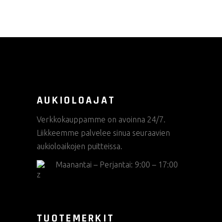
AUKIOLOAJAT
Verkkokauppamme on avoinna 24/7.
Liikkeemme palvelee sinua seuraavien
aukioloaikojen puitteissa.
Maanantai – Perjantai: 9:00 – 17:00
TUOTEMERKIT