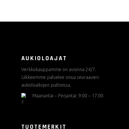
AUKIOLOAJAT
Verkkokauppamme on avoinna 24/7.
Liikkeemme palvelee sinua seuraavien
aukioloaikojen puitteissa.
Maanantai – Perjantai: 9:00 – 17:00
TUOTEMERKIT